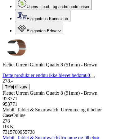
Ugens tilbud - og andre gode priser
Elgigantens Kundeklub
Elgiganten Erhverv
Flettet Urrem Garmin Quatix 8 (51mm) - Brown
Dette produkt er endnu ikke blevet bedømt.
0
278.-
Tilføj til kurv
Flettet Urrem Garmin Quatix 8 (51mm) - Brown
953771
953771
Mobil, Tablet & Smartwatch, Urremme og tilbehør
CaseOnline
278
DKK
7315700955738
Mobil, Tablet & Smartwatch
Urremme og tilbehør