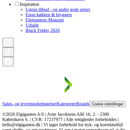
Inspiration
Ugens tilbud - og andre gode priser
Epoq køkken & bryggers
Elgigantens Magasin
Udsalg
Black Friday 2026
Salgs- og leveringsbetingelser
Kategorier
Brands
Cookie indstillinger
©2026 Elgiganten A/S | Arne Jacobsens Allé 16, 2. - 2300
København S. | CVR: 17237977 | Alle rettigheder forbeholdes |
hello@elgiganten.dk | Vi tager forbehold for tryk- og korrekturfejl
samt afgifts- og prisændringer. Vi gør i øvrigt opmærksom på at din