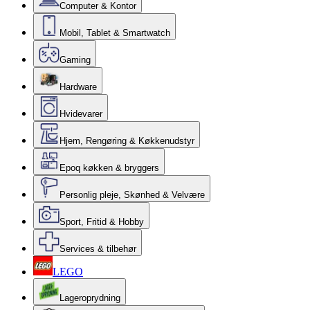
Computer & Kontor
Mobil, Tablet & Smartwatch
Gaming
Hardware
Hvidevarer
Hjem, Rengøring & Køkkenudstyr
Epoq køkken & bryggers
Personlig pleje, Skønhed & Velvære
Sport, Fritid & Hobby
Services & tilbehør
LEGO
Lageroprydning