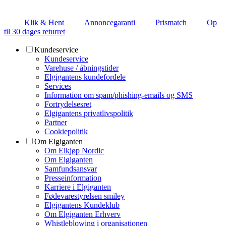
Klik & Hent
Annoncegaranti
Prismatch
Op
til 30 dages returret
Kundeservice
Kundeservice
Varehuse / åbningstider
Elgigantens kundefordele
Services
Information om spam/phishing-emails og SMS
Fortrydelsesret
Elgigantens privatlivspolitik
Partner
Cookiepolitik
Om Elgiganten
Om Elkjøp Nordic
Om Elgiganten
Samfundsansvar
Presseinformation
Karriere i Elgiganten
Fødevarestyrelsen smiley
Elgigantens Kundeklub
Om Elgiganten Erhverv
Whistleblowing i organisationen