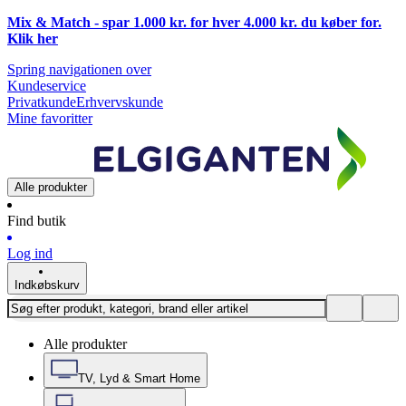
Mix & Match - spar 1.000 kr. for hver 4.000 kr. du køber for.
Klik
her
Spring navigationen over
Kundeservice
Privatkunde
Erhvervskunde
Mine favoritter
Alle produkter
Find butik
Log ind
Indkøbskurv
Alle produkter
TV, Lyd & Smart Home