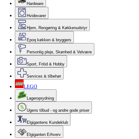
Hardware
Hvidevarer
Hjem, Rengøring & Køkkenudstyr
Epoq køkken & bryggers
Personlig pleje, Skønhed & Velvære
Sport, Fritid & Hobby
Services & tilbehør
LEGO
Lageroprydning
Ugens tilbud - og andre gode priser
Elgigantens Kundeklub
Elgiganten Erhverv