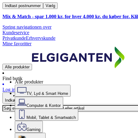
Indtast postnummer
Vælg
Mix & Match - spar 1.000 kr. for hver 4.000 kr. du køber for. Kl
Spring navigationen over
Kundeservice
Privatkunde
Erhvervskunde
Mine favoritter
Alle produkter
Find butik
Alle produkter
Log ind
TV, Lyd & Smart Home
Indkøbskurv
Computer & Kontor
Mobil, Tablet & Smartwatch
Gaming