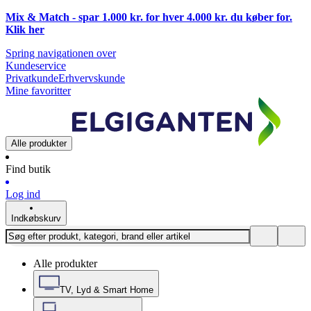
Mix & Match - spar 1.000 kr. for hver 4.000 kr. du køber for.
Klik
her
Spring navigationen over
Kundeservice
Privatkunde
Erhvervskunde
Mine favoritter
Alle produkter
Find butik
Log ind
Indkøbskurv
Alle produkter
TV, Lyd & Smart Home