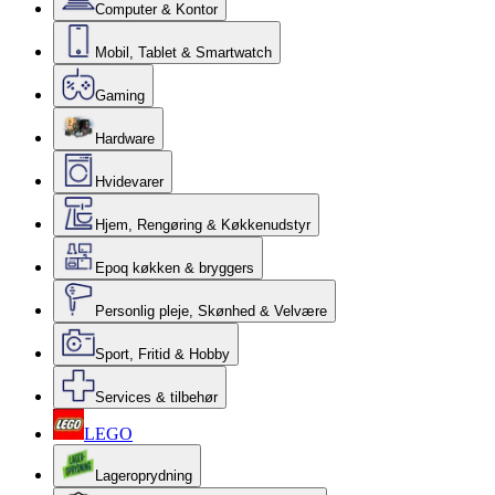
Computer & Kontor
Mobil, Tablet & Smartwatch
Gaming
Hardware
Hvidevarer
Hjem, Rengøring & Køkkenudstyr
Epoq køkken & bryggers
Personlig pleje, Skønhed & Velvære
Sport, Fritid & Hobby
Services & tilbehør
LEGO
Lageroprydning