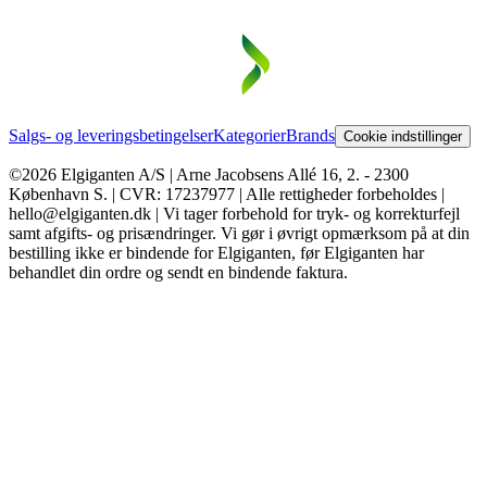
Salgs- og leveringsbetingelser
Kategorier
Brands
Cookie indstillinger
©2026 Elgiganten A/S | Arne Jacobsens Allé 16, 2. - 2300
København S. | CVR: 17237977 | Alle rettigheder forbeholdes |
hello@elgiganten.dk | Vi tager forbehold for tryk- og korrekturfejl
samt afgifts- og prisændringer. Vi gør i øvrigt opmærksom på at din
bestilling ikke er bindende for Elgiganten, før Elgiganten har
behandlet din ordre og sendt en bindende faktura.