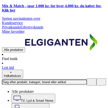
Mix & Match - spar 1.000 kr. for hver 4.000 kr. du køber for.
Klik
her
Spring navigationen over
Kundeservice
Privatkunde
Erhvervskunde
Mine favoritter
Alle produkter
Find butik
Log ind
Indkøbskurv
Alle produkter
TV, Lyd & Smart Home