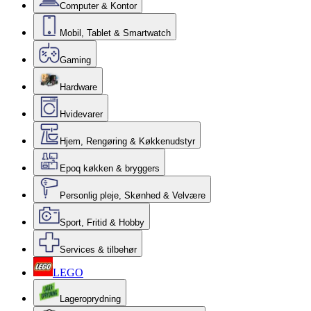
Computer & Kontor
Mobil, Tablet & Smartwatch
Gaming
Hardware
Hvidevarer
Hjem, Rengøring & Køkkenudstyr
Epoq køkken & bryggers
Personlig pleje, Skønhed & Velvære
Sport, Fritid & Hobby
Services & tilbehør
LEGO
Lageroprydning