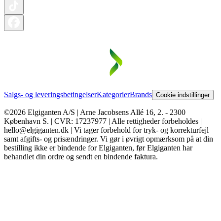
Salgs- og leveringsbetingelser
Kategorier
Brands
Cookie indstillinger
©2026 Elgiganten A/S | Arne Jacobsens Allé 16, 2. - 2300
København S. | CVR: 17237977 | Alle rettigheder forbeholdes |
hello@elgiganten.dk | Vi tager forbehold for tryk- og korrekturfejl
samt afgifts- og prisændringer. Vi gør i øvrigt opmærksom på at din
bestilling ikke er bindende for Elgiganten, før Elgiganten har
behandlet din ordre og sendt en bindende faktura.