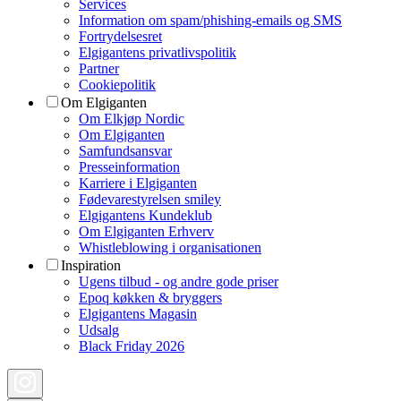
Services
Information om spam/phishing-emails og SMS
Fortrydelsesret
Elgigantens privatlivspolitik
Partner
Cookiepolitik
Om Elgiganten
Om Elkjøp Nordic
Om Elgiganten
Samfundsansvar
Presseinformation
Karriere i Elgiganten
Fødevarestyrelsen smiley
Elgigantens Kundeklub
Om Elgiganten Erhverv
Whistleblowing i organisationen
Inspiration
Ugens tilbud - og andre gode priser
Epoq køkken & bryggers
Elgigantens Magasin
Udsalg
Black Friday 2026