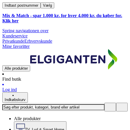
Indtast postnummer
Vælg
Mix & Match - spar 1.000 kr. for hver 4.000 kr. du køber for.
Klik
her
Spring navigationen over
Kundeservice
Privatkunde
Erhvervskunde
Mine favoritter
Alle produkter
Find butik
Log ind
Indkøbskurv
Alle produkter
TV, Lyd & Smart Home