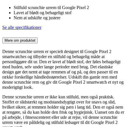
Stilfuld scrunchie urrem til Google Pixel 2
Lavet af blødt og behageligt stof
Nem at udskifte og justere
Se alle specifikationer
Mere om produktet
Denne scrunchie urrem er specielt designet til Google Pixel 2
smartwatches og tilbyder en stilfuld og behagelig måde at
personliggøre dit ur. Den er lavet af blødt stof, der føles behageligt
mod huden, selv under lange perioder med brug. Det elastiske
design gør det nemt at tage remmen af og på, og den passer til en
række forskellige håndledsstørrelser. Udskift din gamle rem med
denne scrunchie rem og giv dit Google Pixel 2 smartwatch et nyt og
moderigtigt look.
Denne scrunchie urrem er ikke kun stilfuld, men også praktisk.
Stoffet er slidstærkt og modstandsdygtigt over for snavs og slid,
hvilket sikrer, at remmen holder sig pæn i lang tid. Den er også nem
at rengøre, så du kan holde den frisk og hygiejnisk. Uanset om du er
på arbejde, i fitnesscenteret eller ude at rejse, vil denne scrunchie
urrem være en pålidelig og stilfuld ledsager til dit Google Pixel 2