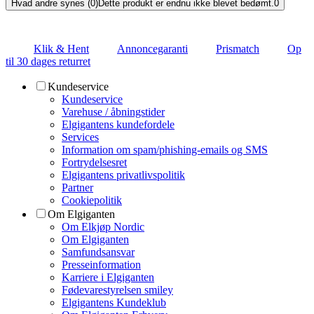
Hvad andre synes (0)
Dette produkt er endnu ikke blevet bedømt.
0
Klik & Hent
Annoncegaranti
Prismatch
Op
til 30 dages returret
Kundeservice
Kundeservice
Varehuse / åbningstider
Elgigantens kundefordele
Services
Information om spam/phishing-emails og SMS
Fortrydelsesret
Elgigantens privatlivspolitik
Partner
Cookiepolitik
Om Elgiganten
Om Elkjøp Nordic
Om Elgiganten
Samfundsansvar
Presseinformation
Karriere i Elgiganten
Fødevarestyrelsen smiley
Elgigantens Kundeklub