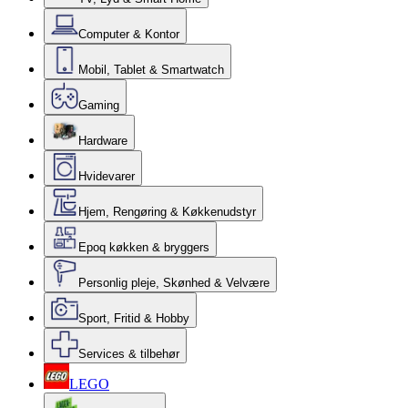
Computer & Kontor
Mobil, Tablet & Smartwatch
Gaming
Hardware
Hvidevarer
Hjem, Rengøring & Køkkenudstyr
Epoq køkken & bryggers
Personlig pleje, Skønhed & Velvære
Sport, Fritid & Hobby
Services & tilbehør
LEGO