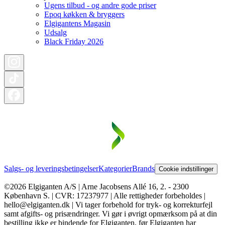
Ugens tilbud - og andre gode priser
Epoq køkken & bryggers
Elgigantens Magasin
Udsalg
Black Friday 2026
Salgs- og leveringsbetingelser
Kategorier
Brands
Cookie indstillinger
©2026 Elgiganten A/S | Arne Jacobsens Allé 16, 2. - 2300
København S. | CVR: 17237977 | Alle rettigheder forbeholdes |
hello@elgiganten.dk | Vi tager forbehold for tryk- og korrekturfejl
samt afgifts- og prisændringer. Vi gør i øvrigt opmærksom på at din
bestilling ikke er bindende for Elgiganten, før Elgiganten har