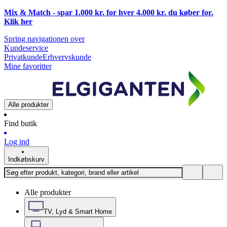
Mix & Match - spar 1.000 kr. for hver 4.000 kr. du køber for.
Klik
her
Spring navigationen over
Kundeservice
Privatkunde
Erhvervskunde
Mine favoritter
Alle produkter
Find butik
Log ind
Indkøbskurv
Alle produkter
TV, Lyd & Smart Home