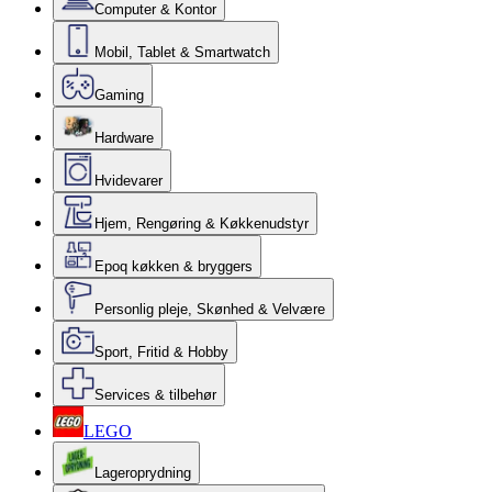
Computer & Kontor
Mobil, Tablet & Smartwatch
Gaming
Hardware
Hvidevarer
Hjem, Rengøring & Køkkenudstyr
Epoq køkken & bryggers
Personlig pleje, Skønhed & Velvære
Sport, Fritid & Hobby
Services & tilbehør
LEGO
Lageroprydning