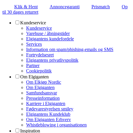
Klik & Hent
Annoncegaranti
Prismatch
Op
til 30 dages returret
Kundeservice
Kundeservice
Varehuse / åbningstider
Elgigantens kundefordele
Services
Information om spam/phishing-emails og SMS
Fortrydelsesret
Elgigantens privatlivspolitik
Partner
Cookiepolitik
Om Elgiganten
Om Elkjøp Nordic
Om Elgiganten
Samfundsansvar
Presseinformation
Karriere i Elgiganten
Fødevarestyrelsen smiley
Elgigantens Kundeklub
Om Elgiganten Erhverv
Whistleblowing i organisationen
Inspiration