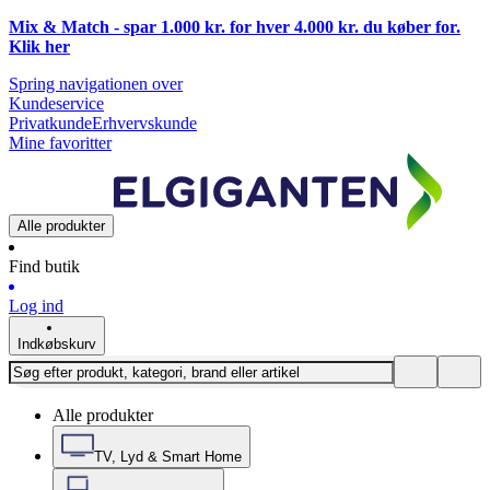
Mix & Match - spar 1.000 kr. for hver 4.000 kr. du køber for.
Klik
her
Spring navigationen over
Kundeservice
Privatkunde
Erhvervskunde
Mine favoritter
Alle produkter
Find butik
Log ind
Indkøbskurv
Alle produkter
TV, Lyd & Smart Home