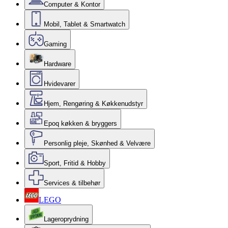
Computer & Kontor
Mobil, Tablet & Smartwatch
Gaming
Hardware
Hvidevarer
Hjem, Rengøring & Køkkenudstyr
Epoq køkken & bryggers
Personlig pleje, Skønhed & Velvære
Sport, Fritid & Hobby
Services & tilbehør
LEGO
Lageroprydning