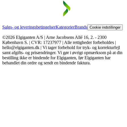
Salgs- og leveringsbetingelser
Kategorier
Brands
Cookie indstillinger
©2026 Elgiganten A/S | Arne Jacobsens Allé 16, 2. - 2300
København S. | CVR: 17237977 | Alle rettigheder forbeholdes |
hello@elgiganten.dk | Vi tager forbehold for tryk- og korrekturfejl
samt afgifts- og prisændringer. Vi gør i øvrigt opmærksom på at din
bestilling ikke er bindende for Elgiganten, før Elgiganten har
behandlet din ordre og sendt en bindende faktura.