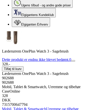
Ugens tilbud - og andre gode priser
Elgigantens Kundeklub
Elgiganten Erhverv
Læderurrem OnePlus Watch 3 - Sagebrush
Dette produkt er endnu ikke blevet bedømt.
0
328.-
Tilføj til kurv
Læderurrem OnePlus Watch 3 - Sagebrush
902688
902688
Mobil, Tablet & Smartwatch, Urremme og tilbehør
CaseOnline
328
DKK
7315700647794
Mobil, Tablet & Smartwatch
Urremme og tilbehør