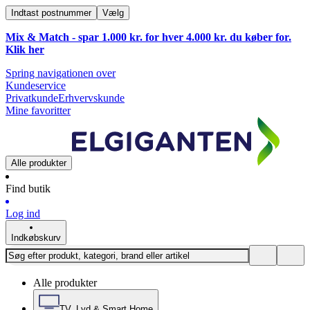
Indtast postnummer
Vælg
Mix & Match - spar 1.000 kr. for hver 4.000 kr. du køber for.
Klik
her
Spring navigationen over
Kundeservice
Privatkunde
Erhvervskunde
Mine favoritter
Alle produkter
Find butik
Log ind
Indkøbskurv
Alle produkter
TV, Lyd & Smart Home