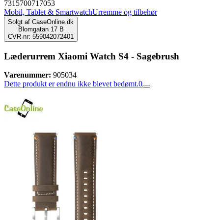
7315700717053
Mobil, Tablet & Smartwatch
Urremme og tilbehør
Solgt af
CaseOnline.dk
Blomgatan 17 B
CVR-nr: 559042072401
Læderurrem Xiaomi Watch S4 - Sagebrush
Varenummer:
905034
Dette produkt er endnu ikke blevet bedømt.
0