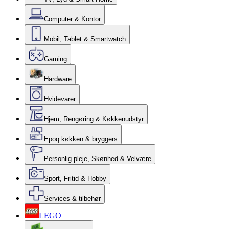
Computer & Kontor
Mobil, Tablet & Smartwatch
Gaming
Hardware
Hvidevarer
Hjem, Rengøring & Køkkenudstyr
Epoq køkken & bryggers
Personlig pleje, Skønhed & Velvære
Sport, Fritid & Hobby
Services & tilbehør
LEGO