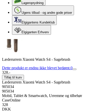
Lageroprydning
Ugens tilbud - og andre gode priser
Elgigantens Kundeklub
Elgiganten Erhverv
Læderurrem Xiaomi Watch S4 - Sagebrush
Dette produkt er endnu ikke blevet bedømt.
0
328.-
Tilføj til kurv
Læderurrem Xiaomi Watch S4 - Sagebrush
905034
905034
Mobil, Tablet & Smartwatch, Urremme og tilbehør
CaseOnline
328
DKK