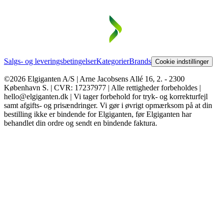
Salgs- og leveringsbetingelser
Kategorier
Brands
Cookie indstillinger
©2026 Elgiganten A/S | Arne Jacobsens Allé 16, 2. - 2300
København S. | CVR: 17237977 | Alle rettigheder forbeholdes |
hello@elgiganten.dk | Vi tager forbehold for tryk- og korrekturfejl
samt afgifts- og prisændringer. Vi gør i øvrigt opmærksom på at din
bestilling ikke er bindende for Elgiganten, før Elgiganten har
behandlet din ordre og sendt en bindende faktura.