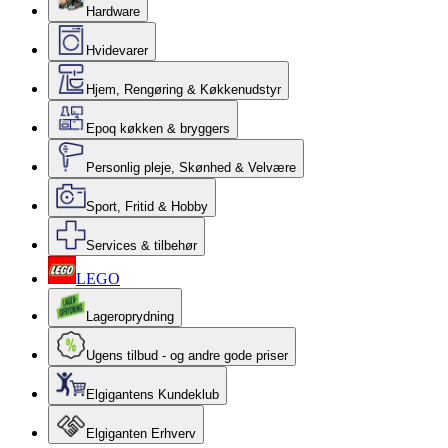
Hardware
Hvidevarer
Hjem, Rengøring & Køkkenudstyr
Epoq køkken & bryggers
Personlig pleje, Skønhed & Velvære
Sport, Fritid & Hobby
Services & tilbehør
LEGO
Lageroprydning
Ugens tilbud - og andre gode priser
Elgigantens Kundeklub
Elgiganten Erhverv