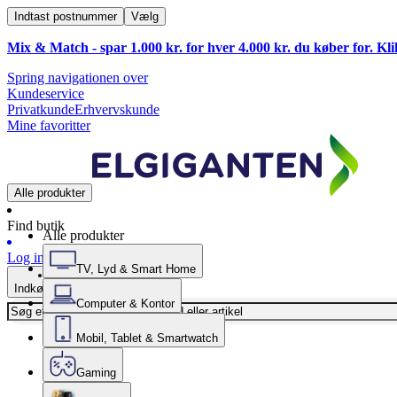
Indtast postnummer
Vælg
Mix & Match - spar 1.000 kr. for hver 4.000 kr. du køber for. Kl
Spring navigationen over
Kundeservice
Privatkunde
Erhvervskunde
Mine favoritter
Alle produkter
Find butik
Alle produkter
Log ind
TV, Lyd & Smart Home
Indkøbskurv
Computer & Kontor
Mobil, Tablet & Smartwatch
Gaming