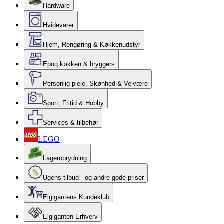
Hardware
Hvidevarer
Hjem, Rengøring & Køkkenudstyr
Epoq køkken & bryggers
Personlig pleje, Skønhed & Velvære
Sport, Fritid & Hobby
Services & tilbehør
LEGO
Lageroprydning
Ugens tilbud - og andre gode priser
Elgigantens Kundeklub
Elgiganten Erhverv