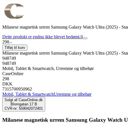
Milanese magnetisk urrem Samsung Galaxy Watch Ultra (2025) - Star
Dette produkt er endnu ikke blevet bedømt.
0
298.-
Tilføj til kurv
Milanese magnetisk urrem Samsung Galaxy Watch Ultra (2025) - Star
948749
948749
Mobil, Tablet & Smartwatch, Urremme og tilbehør
CaseOnline
298
DKK
7315700950962
Mobil, Tablet & Smartwatch
Urremme og tilbehør
Solgt af
CaseOnline.dk
Blomgatan 17 B
CVR-nr: 559042072401
Milanese magnetisk urrem Samsung Galaxy Watch Ultr