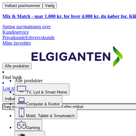
Indtast postnummer
Vælg
Mix & Match - spar 1.000 kr. for hver 4.000 kr. du køber for. Kl
Spring navigationen over
Kundeservice
Privatkunde
Erhvervskunde
Mine favoritter
Alle produkter
Find butik
Alle produkter
Log ind
TV, Lyd & Smart Home
Indkøbskurv
Computer & Kontor
Mobil, Tablet & Smartwatch
Gaming