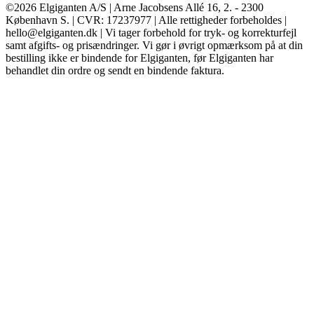
©2026 Elgiganten A/S | Arne Jacobsens Allé 16, 2. - 2300
København S. | CVR: 17237977 | Alle rettigheder forbeholdes |
hello@elgiganten.dk | Vi tager forbehold for tryk- og korrekturfejl
samt afgifts- og prisændringer. Vi gør i øvrigt opmærksom på at din
bestilling ikke er bindende for Elgiganten, før Elgiganten har
behandlet din ordre og sendt en bindende faktura.