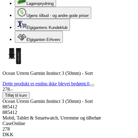
Lageroprydning
Ugens tilbud - og andre gode priser
Elgigantens Kundeklub
Elgiganten Erhverv
Ocean Urrem Garmin Instinct 3 (50mm) - Sort
Dette produkt er endnu ikke blevet bedømt.
0
278.-
Tilføj til kurv
Ocean Urrem Garmin Instinct 3 (50mm) - Sort
885412
885412
Mobil, Tablet & Smartwatch, Urremme og tilbehør
CaseOnline
278
DKK