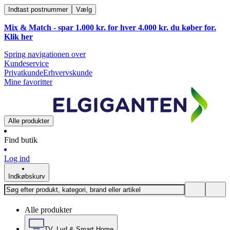
Indtast postnummer
Vælg
Mix & Match - spar 1.000 kr. for hver 4.000 kr. du køber for.
Klik
her
Spring navigationen over
Kundeservice
Privatkunde
Erhvervskunde
Mine favoritter
Alle produkter
Find butik
Log ind
Indkøbskurv
Alle produkter
TV, Lyd & Smart Home