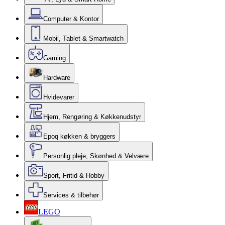
Computer & Kontor
Mobil, Tablet & Smartwatch
Gaming
Hardware
Hvidevarer
Hjem, Rengøring & Køkkenudstyr
Epoq køkken & bryggers
Personlig pleje, Skønhed & Velvære
Sport, Fritid & Hobby
Services & tilbehør
LEGO