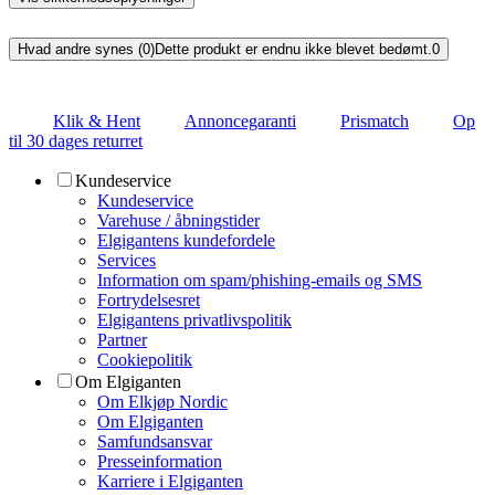
Hvad andre synes (0)
Dette produkt er endnu ikke blevet bedømt.
0
Klik & Hent
Annoncegaranti
Prismatch
Op
til 30 dages returret
Kundeservice
Kundeservice
Varehuse / åbningstider
Elgigantens kundefordele
Services
Information om spam/phishing-emails og SMS
Fortrydelsesret
Elgigantens privatlivspolitik
Partner
Cookiepolitik
Om Elgiganten
Om Elkjøp Nordic
Om Elgiganten
Samfundsansvar
Presseinformation
Karriere i Elgiganten