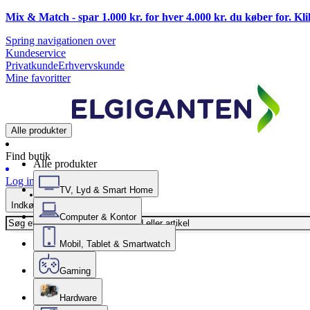
Mix & Match - spar 1.000 kr. for hver 4.000 kr. du køber for. Kl
Spring navigationen over
Kundeservice
Privatkunde
Erhvervskunde
Mine favoritter
Alle produkter
Find butik
Alle produkter
Log ind
TV, Lyd & Smart Home
Indkøbskurv
Computer & Kontor
Mobil, Tablet & Smartwatch
Gaming
Hardware