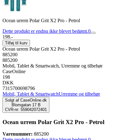
Ocean urrem Polar Grit X2 Pro - Petrol
Dette produkt er endnu ikke blevet bedømt.
0
198.-
Tilføj til kurv
Ocean urrem Polar Grit X2 Pro - Petrol
885200
885200
Mobil, Tablet & Smartwatch, Urremme og tilbehør
CaseOnline
198
DKK
7315700698796
Mobil, Tablet & Smartwatch
Urremme og tilbehør
Solgt af
CaseOnline.dk
Blomgatan 17 B
CVR-nr: 559042072401
Ocean urrem Polar Grit X2 Pro - Petrol
Varenummer:
885200
Dette produkt er endnu ikke blevet bedømt.
0