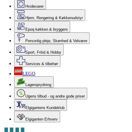
Hvidevarer
Hjem, Rengøring & Køkkenudstyr
Epoq køkken & bryggers
Personlig pleje, Skønhed & Velvære
Sport, Fritid & Hobby
Services & tilbehør
LEGO
Lageroprydning
Ugens tilbud - og andre gode priser
Elgigantens Kundeklub
Elgiganten Erhverv