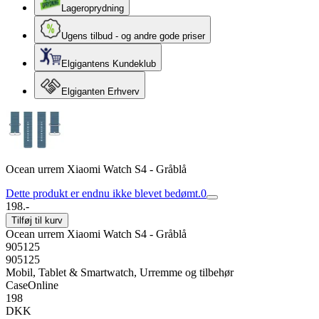
Lageroprydning
Ugens tilbud - og andre gode priser
Elgigantens Kundeklub
Elgiganten Erhverv
Ocean urrem Xiaomi Watch S4 - Gråblå
Dette produkt er endnu ikke blevet bedømt.
0
198.-
Tilføj til kurv
Ocean urrem Xiaomi Watch S4 - Gråblå
905125
905125
Mobil, Tablet & Smartwatch, Urremme og tilbehør
CaseOnline
198
DKK