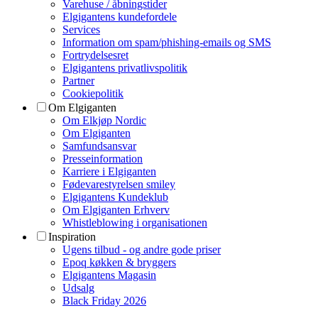
Varehuse / åbningstider
Elgigantens kundefordele
Services
Information om spam/phishing-emails og SMS
Fortrydelsesret
Elgigantens privatlivspolitik
Partner
Cookiepolitik
Om Elgiganten
Om Elkjøp Nordic
Om Elgiganten
Samfundsansvar
Presseinformation
Karriere i Elgiganten
Fødevarestyrelsen smiley
Elgigantens Kundeklub
Om Elgiganten Erhverv
Whistleblowing i organisationen
Inspiration
Ugens tilbud - og andre gode priser
Epoq køkken & bryggers
Elgigantens Magasin
Udsalg
Black Friday 2026