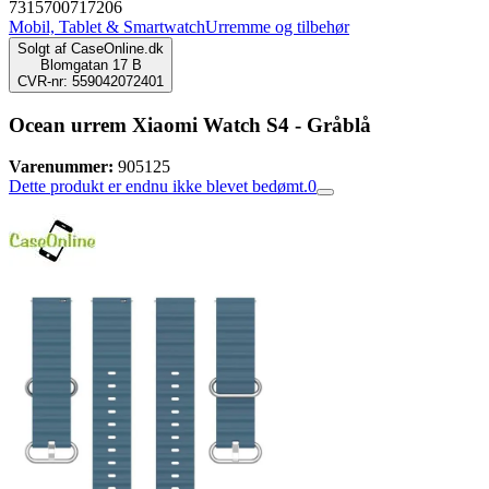
7315700717206
Mobil, Tablet & Smartwatch
Urremme og tilbehør
Solgt af
CaseOnline.dk
Blomgatan 17 B
CVR-nr: 559042072401
Ocean urrem Xiaomi Watch S4 - Gråblå
Varenummer:
905125
Dette produkt er endnu ikke blevet bedømt.
0