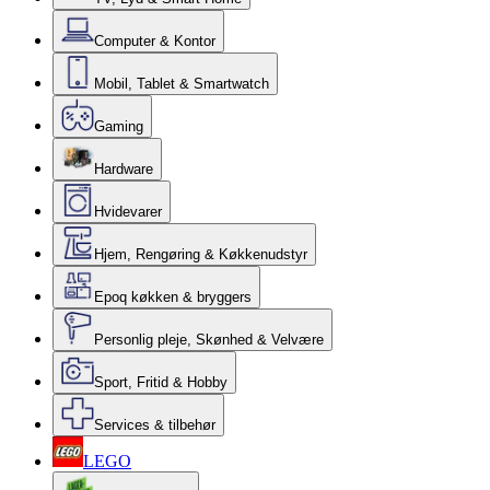
Computer & Kontor
Mobil, Tablet & Smartwatch
Gaming
Hardware
Hvidevarer
Hjem, Rengøring & Køkkenudstyr
Epoq køkken & bryggers
Personlig pleje, Skønhed & Velvære
Sport, Fritid & Hobby
Services & tilbehør
LEGO