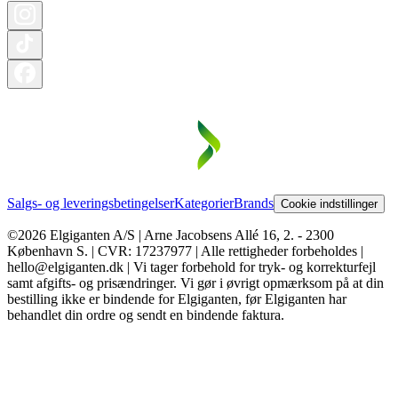
Salgs- og leveringsbetingelser
Kategorier
Brands
Cookie indstillinger
©2026 Elgiganten A/S | Arne Jacobsens Allé 16, 2. - 2300
København S. | CVR: 17237977 | Alle rettigheder forbeholdes |
hello@elgiganten.dk | Vi tager forbehold for tryk- og korrekturfejl
samt afgifts- og prisændringer. Vi gør i øvrigt opmærksom på at din
bestilling ikke er bindende for Elgiganten, før Elgiganten har
behandlet din ordre og sendt en bindende faktura.