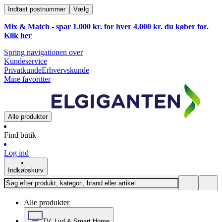
Indtast postnummer
Vælg
Mix & Match - spar 1.000 kr. for hver 4.000 kr. du køber for.
Klik
her
Spring navigationen over
Kundeservice
Privatkunde
Erhvervskunde
Mine favoritter
Alle produkter
Find butik
Log ind
Indkøbskurv
Alle produkter
TV, Lyd & Smart Home