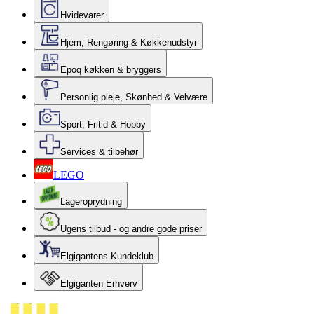
Hvidevarer
Hjem, Rengøring & Køkkenudstyr
Epoq køkken & bryggers
Personlig pleje, Skønhed & Velvære
Sport, Fritid & Hobby
Services & tilbehør
LEGO
Lageroprydning
Ugens tilbud - og andre gode priser
Elgigantens Kundeklub
Elgiganten Erhverv