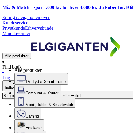
Mix & Match - spar 1.000 kr. for hver 4.000 kr. du køber for. Kl
Spring navigationen over
Kundeservice
Privatkunde
Erhvervskunde
Mine favoritter
Alle produkter
Find butik
Alle produkter
Log ind
TV, Lyd & Smart Home
Indkøbskurv
Computer & Kontor
Mobil, Tablet & Smartwatch
Gaming
Hardware