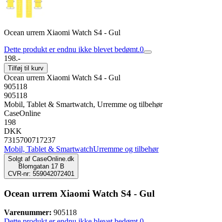
Ocean urrem Xiaomi Watch S4 - Gul
Dette produkt er endnu ikke blevet bedømt.
0
198.-
Tilføj til kurv
Ocean urrem Xiaomi Watch S4 - Gul
905118
905118
Mobil, Tablet & Smartwatch, Urremme og tilbehør
CaseOnline
198
DKK
7315700717237
Mobil, Tablet & Smartwatch
Urremme og tilbehør
Solgt af
CaseOnline.dk
Blomgatan 17 B
CVR-nr: 559042072401
Ocean urrem Xiaomi Watch S4 - Gul
Varenummer:
905118
Dette produkt er endnu ikke blevet bedømt.
0