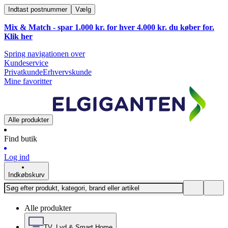
Indtast postnummer
Vælg
Mix & Match - spar 1.000 kr. for hver 4.000 kr. du køber for.
Klik
her
Spring navigationen over
Kundeservice
Privatkunde
Erhvervskunde
Mine favoritter
Alle produkter
Find butik
Log ind
Indkøbskurv
Alle produkter
TV, Lyd & Smart Home