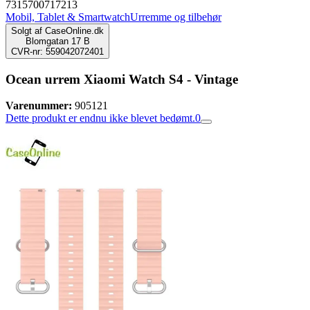
7315700717213
Mobil, Tablet & Smartwatch
Urremme og tilbehør
Solgt af
CaseOnline.dk
Blomgatan 17 B
CVR-nr: 559042072401
Ocean urrem Xiaomi Watch S4 - Vintage
Varenummer:
905121
Dette produkt er endnu ikke blevet bedømt.
0