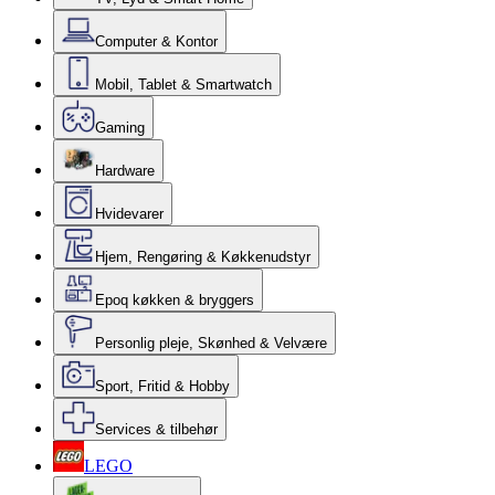
Computer & Kontor
Mobil, Tablet & Smartwatch
Gaming
Hardware
Hvidevarer
Hjem, Rengøring & Køkkenudstyr
Epoq køkken & bryggers
Personlig pleje, Skønhed & Velvære
Sport, Fritid & Hobby
Services & tilbehør
LEGO