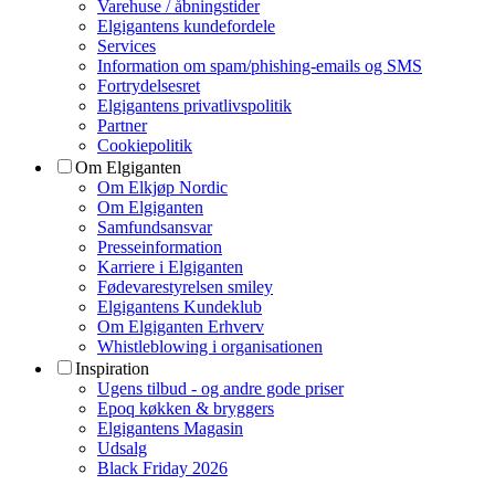
Varehuse / åbningstider
Elgigantens kundefordele
Services
Information om spam/phishing-emails og SMS
Fortrydelsesret
Elgigantens privatlivspolitik
Partner
Cookiepolitik
Om Elgiganten
Om Elkjøp Nordic
Om Elgiganten
Samfundsansvar
Presseinformation
Karriere i Elgiganten
Fødevarestyrelsen smiley
Elgigantens Kundeklub
Om Elgiganten Erhverv
Whistleblowing i organisationen
Inspiration
Ugens tilbud - og andre gode priser
Epoq køkken & bryggers
Elgigantens Magasin
Udsalg
Black Friday 2026