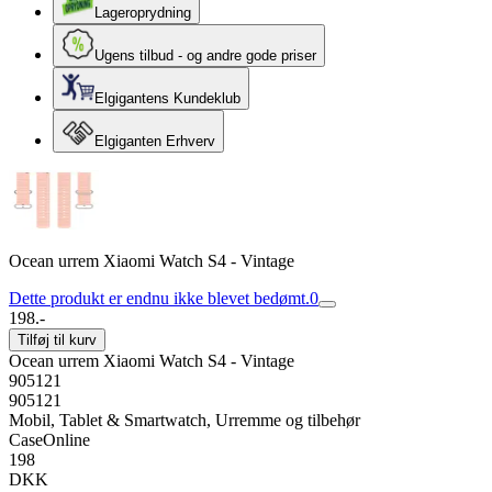
Lageroprydning
Ugens tilbud - og andre gode priser
Elgigantens Kundeklub
Elgiganten Erhverv
Ocean urrem Xiaomi Watch S4 - Vintage
Dette produkt er endnu ikke blevet bedømt.
0
198.-
Tilføj til kurv
Ocean urrem Xiaomi Watch S4 - Vintage
905121
905121
Mobil, Tablet & Smartwatch, Urremme og tilbehør
CaseOnline
198
DKK