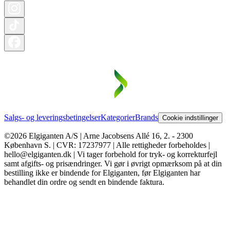
Salgs- og leveringsbetingelser
Kategorier
Brands
Cookie indstillinger
©2026 Elgiganten A/S | Arne Jacobsens Allé 16, 2. - 2300
København S. | CVR: 17237977 | Alle rettigheder forbeholdes |
hello@elgiganten.dk | Vi tager forbehold for tryk- og korrekturfejl
samt afgifts- og prisændringer. Vi gør i øvrigt opmærksom på at din
bestilling ikke er bindende for Elgiganten, før Elgiganten har
behandlet din ordre og sendt en bindende faktura.