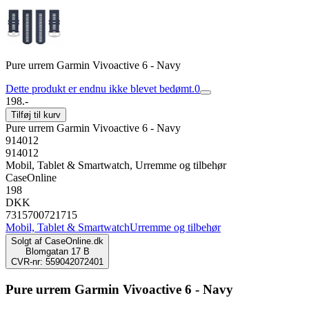
Pure urrem Garmin Vivoactive 6 - Navy
Dette produkt er endnu ikke blevet bedømt.
0
198.-
Tilføj til kurv
Pure urrem Garmin Vivoactive 6 - Navy
914012
914012
Mobil, Tablet & Smartwatch, Urremme og tilbehør
CaseOnline
198
DKK
7315700721715
Mobil, Tablet & Smartwatch
Urremme og tilbehør
Solgt af
CaseOnline.dk
Blomgatan 17 B
CVR-nr: 559042072401
Pure urrem Garmin Vivoactive 6 - Navy