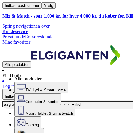
Indtast postnummer
Vælg
Mix & Match - spar 1.000 kr. for hver 4.000 kr. du køber for. Kl
Spring navigationen over
Kundeservice
Privatkunde
Erhvervskunde
Mine favoritter
Alle produkter
Find butik
Alle produkter
Log ind
TV, Lyd & Smart Home
Indkøbskurv
Computer & Kontor
Mobil, Tablet & Smartwatch
Gaming