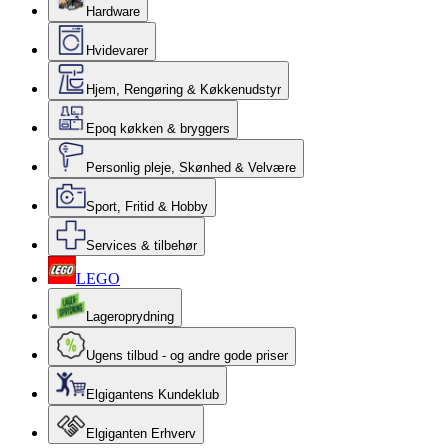
Hardware
Hvidevarer
Hjem, Rengøring & Køkkenudstyr
Epoq køkken & bryggers
Personlig pleje, Skønhed & Velvære
Sport, Fritid & Hobby
Services & tilbehør
LEGO
Lageroprydning
Ugens tilbud - og andre gode priser
Elgigantens Kundeklub
Elgiganten Erhverv