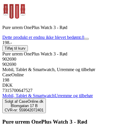
Pure urrem OnePlus Watch 3 - Rød
Dette produkt er endnu ikke blevet bedømt.
0
198.-
Tilføj til kurv
Pure urrem OnePlus Watch 3 - Rød
902690
902690
Mobil, Tablet & Smartwatch, Urremme og tilbehør
CaseOnline
198
DKK
7315700647527
Mobil, Tablet & Smartwatch
Urremme og tilbehør
Solgt af
CaseOnline.dk
Blomgatan 17 B
CVR-nr: 559042072401
Pure urrem OnePlus Watch 3 - Rød