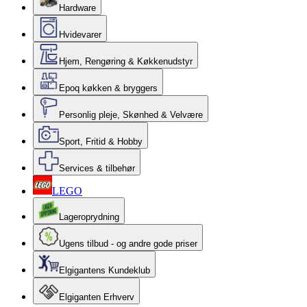
Hardware
Hvidevarer
Hjem, Rengøring & Køkkenudstyr
Epoq køkken & bryggers
Personlig pleje, Skønhed & Velvære
Sport, Fritid & Hobby
Services & tilbehør
LEGO
Lageroprydning
Ugens tilbud - og andre gode priser
Elgigantens Kundeklub
Elgiganten Erhverv