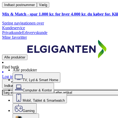
Indtast postnummer
Vælg
Mix & Match - spar 1.000 kr. for hver 4.000 kr. du køber for. Kl
Spring navigationen over
Kundeservice
Privatkunde
Erhvervskunde
Mine favoritter
Alle produkter
Find butik
Alle produkter
Log ind
TV, Lyd & Smart Home
Indkøbskurv
Computer & Kontor
Mobil, Tablet & Smartwatch
Gaming