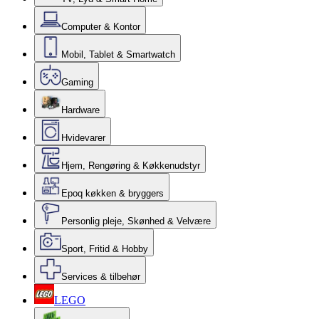
Computer & Kontor
Mobil, Tablet & Smartwatch
Gaming
Hardware
Hvidevarer
Hjem, Rengøring & Køkkenudstyr
Epoq køkken & bryggers
Personlig pleje, Skønhed & Velvære
Sport, Fritid & Hobby
Services & tilbehør
LEGO