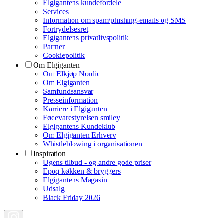
Elgigantens kundefordele
Services
Information om spam/phishing-emails og SMS
Fortrydelsesret
Elgigantens privatlivspolitik
Partner
Cookiepolitik
Om Elgiganten
Om Elkjøp Nordic
Om Elgiganten
Samfundsansvar
Presseinformation
Karriere i Elgiganten
Fødevarestyrelsen smiley
Elgigantens Kundeklub
Om Elgiganten Erhverv
Whistleblowing i organisationen
Inspiration
Ugens tilbud - og andre gode priser
Epoq køkken & bryggers
Elgigantens Magasin
Udsalg
Black Friday 2026