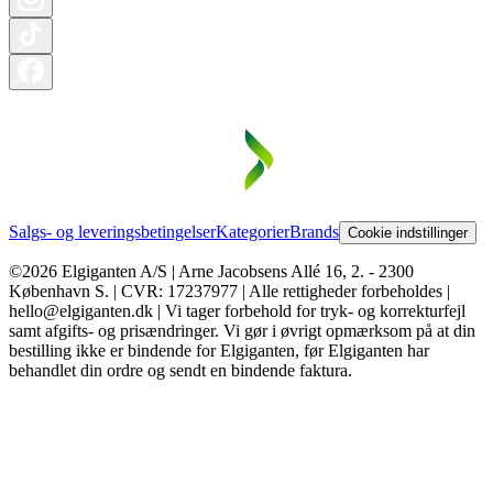
Salgs- og leveringsbetingelser
Kategorier
Brands
Cookie indstillinger
©2026 Elgiganten A/S | Arne Jacobsens Allé 16, 2. - 2300
København S. | CVR: 17237977 | Alle rettigheder forbeholdes |
hello@elgiganten.dk | Vi tager forbehold for tryk- og korrekturfejl
samt afgifts- og prisændringer. Vi gør i øvrigt opmærksom på at din
bestilling ikke er bindende for Elgiganten, før Elgiganten har
behandlet din ordre og sendt en bindende faktura.