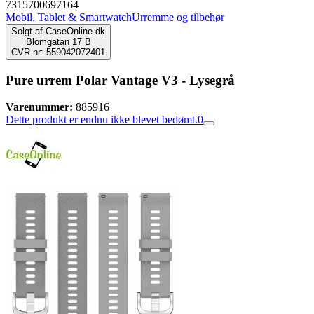
7315700697164
Mobil, Tablet & Smartwatch
Urremme og tilbehør
Solgt af
CaseOnline.dk
Blomgatan 17 B
CVR-nr: 559042072401
Pure urrem Polar Vantage V3 - Lysegrå
Varenummer:
885916
Dette produkt er endnu ikke blevet bedømt.
0