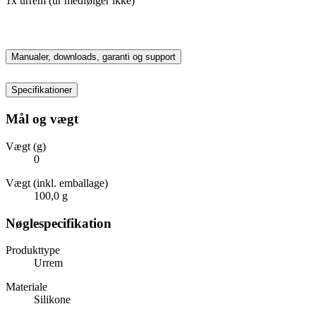
1x urrem (ur medfølger ikke)
Manualer, downloads, garanti og support
Specifikationer
Mål og vægt
Vægt (g)
0
Vægt (inkl. emballage)
100,0 g
Nøglespecifikation
Produkttype
Urrem
Materiale
Silikone