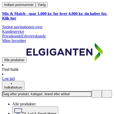
Indtast postnummer
Vælg
Mix & Match - spar 1.000 kr. for hver 4.000 kr. du køber for.
Klik
her
Spring navigationen over
Kundeservice
Privatkunde
Erhvervskunde
Mine favoritter
Alle produkter
Find butik
Log ind
Indkøbskurv
Alle produkter
TV, Lyd & Smart Home