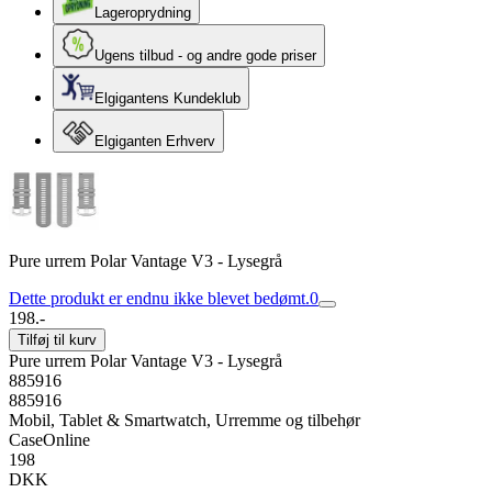
Lageroprydning
Ugens tilbud - og andre gode priser
Elgigantens Kundeklub
Elgiganten Erhverv
Pure urrem Polar Vantage V3 - Lysegrå
Dette produkt er endnu ikke blevet bedømt.
0
198.-
Tilføj til kurv
Pure urrem Polar Vantage V3 - Lysegrå
885916
885916
Mobil, Tablet & Smartwatch, Urremme og tilbehør
CaseOnline
198
DKK