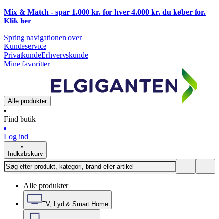
Mix & Match - spar 1.000 kr. for hver 4.000 kr. du køber for.
Klik
her
Spring navigationen over
Kundeservice
Privatkunde
Erhvervskunde
Mine favoritter
Alle produkter
Find butik
Log ind
Indkøbskurv
Alle produkter
TV, Lyd & Smart Home