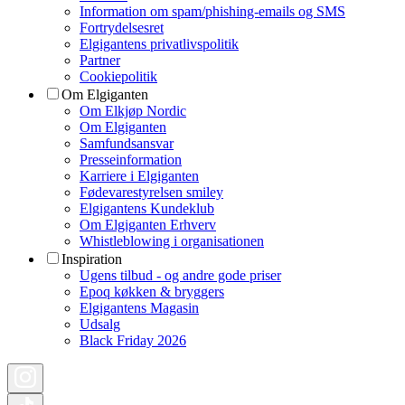
Information om spam/phishing-emails og SMS
Fortrydelsesret
Elgigantens privatlivspolitik
Partner
Cookiepolitik
Om Elgiganten
Om Elkjøp Nordic
Om Elgiganten
Samfundsansvar
Presseinformation
Karriere i Elgiganten
Fødevarestyrelsen smiley
Elgigantens Kundeklub
Om Elgiganten Erhverv
Whistleblowing i organisationen
Inspiration
Ugens tilbud - og andre gode priser
Epoq køkken & bryggers
Elgigantens Magasin
Udsalg
Black Friday 2026