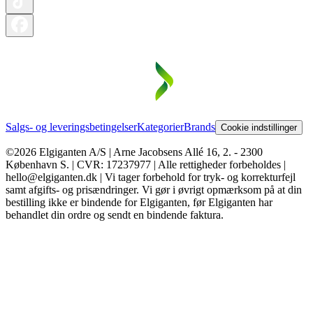
Salgs- og leveringsbetingelser
Kategorier
Brands
Cookie indstillinger
©2026 Elgiganten A/S | Arne Jacobsens Allé 16, 2. - 2300
København S. | CVR: 17237977 | Alle rettigheder forbeholdes |
hello@elgiganten.dk | Vi tager forbehold for tryk- og korrekturfejl
samt afgifts- og prisændringer. Vi gør i øvrigt opmærksom på at din
bestilling ikke er bindende for Elgiganten, før Elgiganten har
behandlet din ordre og sendt en bindende faktura.