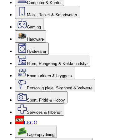
Computer & Kontor
Mobil, Tablet & Smartwatch
Gaming
Hardware
Hvidevarer
Hjem, Rengøring & Køkkenudstyr
Epoq køkken & bryggers
Personlig pleje, Skønhed & Velvære
Sport, Fritid & Hobby
Services & tilbehør
LEGO
Lageroprydning