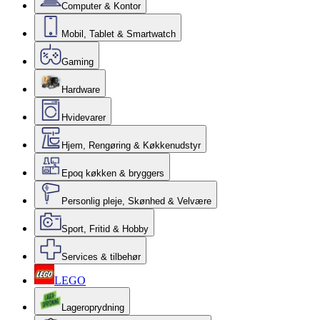
Computer & Kontor
Mobil, Tablet & Smartwatch
Gaming
Hardware
Hvidevarer
Hjem, Rengøring & Køkkenudstyr
Epoq køkken & bryggers
Personlig pleje, Skønhed & Velvære
Sport, Fritid & Hobby
Services & tilbehør
LEGO
Lageroprydning