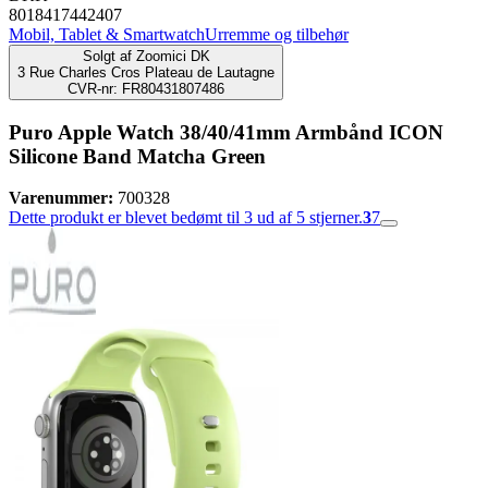
8018417442407
Mobil, Tablet & Smartwatch
Urremme og tilbehør
Solgt af
Zoomici DK
3 Rue Charles Cros Plateau de Lautagne
CVR-nr: FR80431807486
Puro Apple Watch 38/40/41mm Armbånd ICON
Silicone Band Matcha Green
Varenummer:
700328
Dette produkt er blevet bedømt til 3 ud af 5 stjerner.
3
7