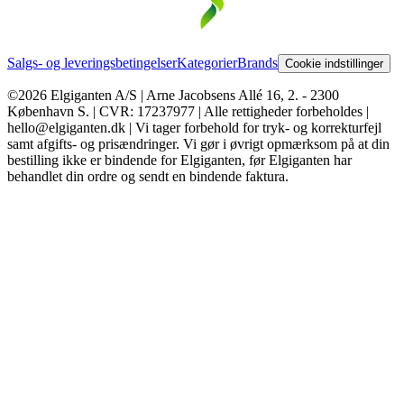
Salgs- og leveringsbetingelser
Kategorier
Brands
Cookie indstillinger
©2026 Elgiganten A/S | Arne Jacobsens Allé 16, 2. - 2300
København S. | CVR: 17237977 | Alle rettigheder forbeholdes |
hello@elgiganten.dk | Vi tager forbehold for tryk- og korrekturfejl
samt afgifts- og prisændringer. Vi gør i øvrigt opmærksom på at din
bestilling ikke er bindende for Elgiganten, før Elgiganten har
behandlet din ordre og sendt en bindende faktura.