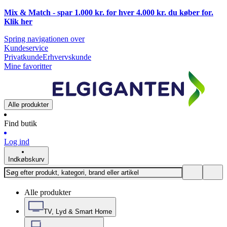
Mix & Match - spar 1.000 kr. for hver 4.000 kr. du køber for.
Klik
her
Spring navigationen over
Kundeservice
Privatkunde
Erhvervskunde
Mine favoritter
Alle produkter
Find butik
Log ind
Indkøbskurv
Alle produkter
TV, Lyd & Smart Home