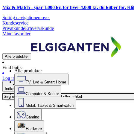
Mix & Match - spar 1.000 kr. for hver 4.000 kr. du køber for. Kl
Spring navigationen over
Kundeservice
Privatkunde
Erhvervskunde
Mine favoritter
Alle produkter
Find butik
Alle produkter
Log ind
TV, Lyd & Smart Home
Indkøbskurv
Computer & Kontor
Mobil, Tablet & Smartwatch
Gaming
Hardware