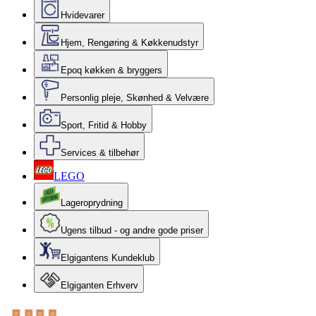
Hvidevarer
Hjem, Rengøring & Køkkenudstyr
Epoq køkken & bryggers
Personlig pleje, Skønhed & Velvære
Sport, Fritid & Hobby
Services & tilbehør
LEGO
Lageroprydning
Ugens tilbud - og andre gode priser
Elgigantens Kundeklub
Elgiganten Erhverv