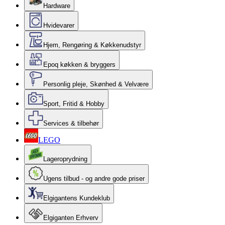
Hardware
Hvidevarer
Hjem, Rengøring & Køkkenudstyr
Epoq køkken & bryggers
Personlig pleje, Skønhed & Velvære
Sport, Fritid & Hobby
Services & tilbehør
LEGO
Lageroprydning
Ugens tilbud - og andre gode priser
Elgigantens Kundeklub
Elgiganten Erhverv