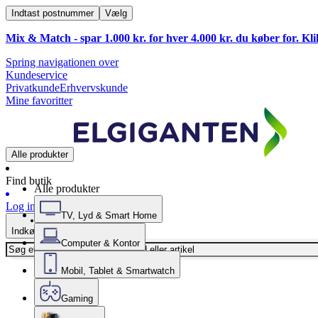
Indtast postnummer
Vælg
Mix & Match - spar 1.000 kr. for hver 4.000 kr. du køber for. Kl
Spring navigationen over
Kundeservice
Privatkunde
Erhvervskunde
Mine favoritter
Alle produkter
Find butik
Alle produkter
Log ind
TV, Lyd & Smart Home
Indkøbskurv
Computer & Kontor
Mobil, Tablet & Smartwatch
Gaming