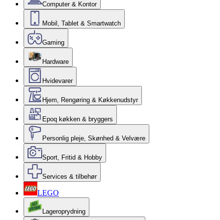
Computer & Kontor
Mobil, Tablet & Smartwatch
Gaming
Hardware
Hvidevarer
Hjem, Rengøring & Køkkenudstyr
Epoq køkken & bryggers
Personlig pleje, Skønhed & Velvære
Sport, Fritid & Hobby
Services & tilbehør
LEGO
Lageroprydning