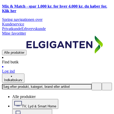
Mix & Match - spar 1.000 kr. for hver 4.000 kr. du køber for.
Klik
her
Spring navigationen over
Kundeservice
Privatkunde
Erhvervskunde
Mine favoritter
Alle produkter
Find butik
Log ind
Indkøbskurv
Alle produkter
TV, Lyd & Smart Home