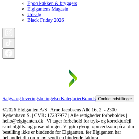
Epoq køkken & bryggers
Elgigantens Magasin
Udsalg
Black Friday 2026
Salgs- og leveringsbetingelser
Kategorier
Brands
Cookie indstillinger
©2026 Elgiganten A/S | Arne Jacobsens Allé 16, 2. - 2300
København S. | CVR: 17237977 | Alle rettigheder forbeholdes |
hello@elgiganten.dk | Vi tager forbehold for tryk- og korrekturfejl
samt afgifts- og prisændringer. Vi gør i øvrigt opmærksom på at din
bestilling ikke er bindende for Elgiganten, før Elgiganten har
behandlet din ordre og sendt en bindende faktura.