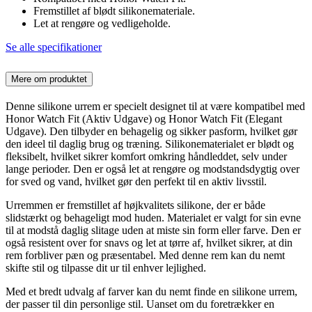
Fremstillet af blødt silikonemateriale.
Let at rengøre og vedligeholde.
Se alle specifikationer
Mere om produktet
Denne silikone urrem er specielt designet til at være kompatibel med
Honor Watch Fit (Aktiv Udgave) og Honor Watch Fit (Elegant
Udgave). Den tilbyder en behagelig og sikker pasform, hvilket gør
den ideel til daglig brug og træning. Silikonematerialet er blødt og
fleksibelt, hvilket sikrer komfort omkring håndleddet, selv under
lange perioder. Den er også let at rengøre og modstandsdygtig over
for sved og vand, hvilket gør den perfekt til en aktiv livsstil.
Urremmen er fremstillet af højkvalitets silikone, der er både
slidstærkt og behageligt mod huden. Materialet er valgt for sin evne
til at modstå daglig slitage uden at miste sin form eller farve. Den er
også resistent over for snavs og let at tørre af, hvilket sikrer, at din
rem forbliver pæn og præsentabel. Med denne rem kan du nemt
skifte stil og tilpasse dit ur til enhver lejlighed.
Med et bredt udvalg af farver kan du nemt finde en silikone urrem,
der passer til din personlige stil. Uanset om du foretrækker en