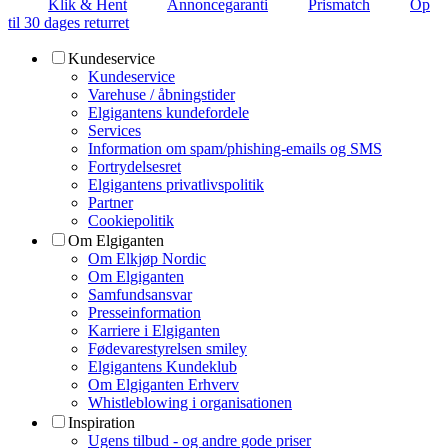
Klik & Hent
Annoncegaranti
Prismatch
Op
til 30 dages returret
Kundeservice
Kundeservice
Varehuse / åbningstider
Elgigantens kundefordele
Services
Information om spam/phishing-emails og SMS
Fortrydelsesret
Elgigantens privatlivspolitik
Partner
Cookiepolitik
Om Elgiganten
Om Elkjøp Nordic
Om Elgiganten
Samfundsansvar
Presseinformation
Karriere i Elgiganten
Fødevarestyrelsen smiley
Elgigantens Kundeklub
Om Elgiganten Erhverv
Whistleblowing i organisationen
Inspiration
Ugens tilbud - og andre gode priser