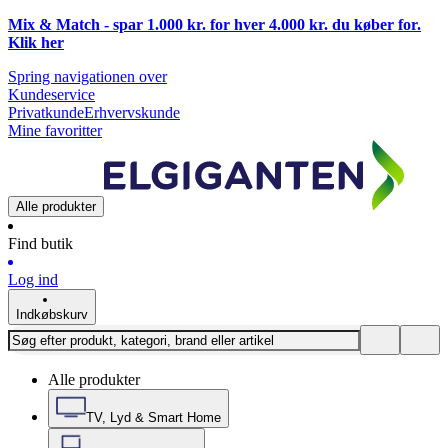
Mix & Match - spar 1.000 kr. for hver 4.000 kr. du køber for.
Klik
her
Spring navigationen over
Kundeservice
Privatkunde
Erhvervskunde
Mine favoritter
Alle produkter
Find butik
Log ind
Indkøbskurv
Alle produkter
TV, Lyd & Smart Home