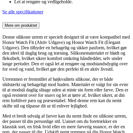
Let at rengøre og vedligeholde.
Se alle specifikationer
Mere om produktet
Denne silikone urrem er specielt designet til at være kompatibel med
Honor Watch Fit (Aktiv Udgave) og Honor Watch Fit (Elegant
Udgave). Den tilbyder en behagelig og sikker pasform, hvilket gør
den ideel til daglig brug og træning. Silikonematerialet er blødt og
fleksibelt, hvilket sikrer komfort omkring håndleddet, selv under
lange perioder. Den er også let at rengøre og modstandsdygtig over
for sved og vand, hvilket gør den perfekt til en aktiv livsstil.
Urremmen er fremstillet af højkvalitets silikone, der er både
slidstærkt og behageligt mod huden. Materialet er valgt for sin evne
til at modstå daglig slitage uden at miste sin form eller farve. Den er
også resistent over for snavs og let at tørre af, hvilket sikrer, at din
rem forbliver pæn og præsentabel. Med denne rem kan du nemt
skifte stil og tilpasse dit ur til enhver lejlighed.
Med et bredt udvalg af farver kan du nemt finde en silikone urrem,
der passer til din personlige stil. Uanset om du foretrækker en
klassisk sort, en frisk hvid eller en mere farverig nuance, er der en
rem, der passer til dig. Udskift nemt remmen på din Honor Watch