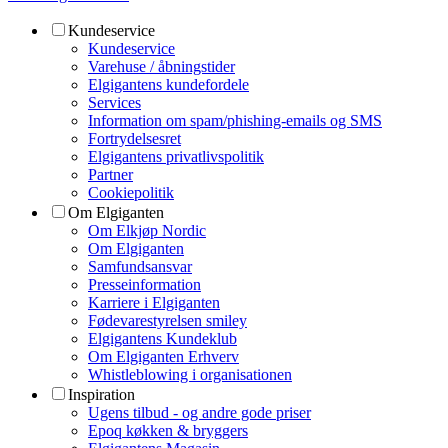
Kundeservice
Kundeservice
Varehuse / åbningstider
Elgigantens kundefordele
Services
Information om spam/phishing-emails og SMS
Fortrydelsesret
Elgigantens privatlivspolitik
Partner
Cookiepolitik
Om Elgiganten
Om Elkjøp Nordic
Om Elgiganten
Samfundsansvar
Presseinformation
Karriere i Elgiganten
Fødevarestyrelsen smiley
Elgigantens Kundeklub
Om Elgiganten Erhverv
Whistleblowing i organisationen
Inspiration
Ugens tilbud - og andre gode priser
Epoq køkken & bryggers