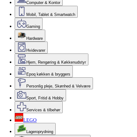
Computer & Kontor
Mobil, Tablet & Smartwatch
Gaming
Hardware
Hvidevarer
Hjem, Rengøring & Køkkenudstyr
Epoq køkken & bryggers
Personlig pleje, Skønhed & Velvære
Sport, Fritid & Hobby
Services & tilbehør
LEGO
Lageroprydning