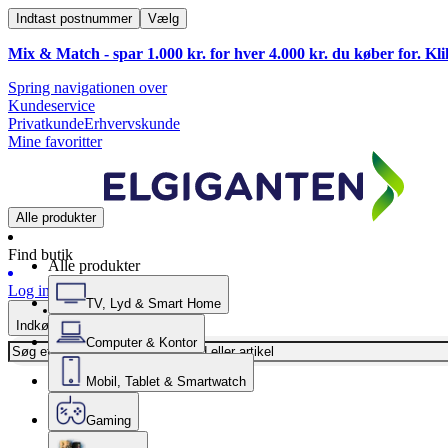
Indtast postnummer
Vælg
Mix & Match - spar 1.000 kr. for hver 4.000 kr. du køber for. Kl
Spring navigationen over
Kundeservice
Privatkunde
Erhvervskunde
Mine favoritter
Alle produkter
Find butik
Alle produkter
Log ind
TV, Lyd & Smart Home
Indkøbskurv
Computer & Kontor
Mobil, Tablet & Smartwatch
Gaming