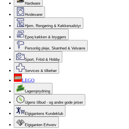
Hardware
Hvidevarer
Hjem, Rengøring & Køkkenudstyr
Epoq køkken & bryggers
Personlig pleje, Skønhed & Velvære
Sport, Fritid & Hobby
Services & tilbehør
LEGO
Lageroprydning
Ugens tilbud - og andre gode priser
Elgigantens Kundeklub
Elgiganten Erhverv