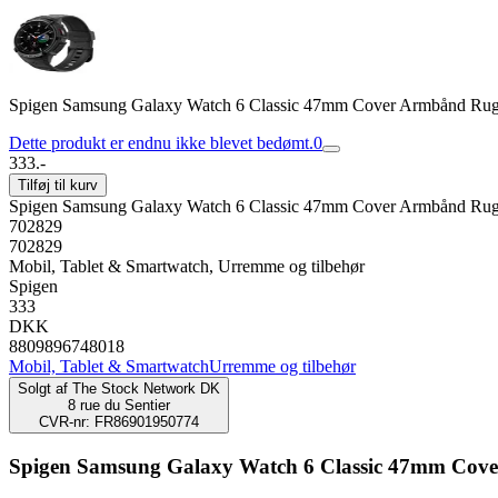
Spigen Samsung Galaxy Watch 6 Classic 47mm Cover Armbånd Rug
Dette produkt er endnu ikke blevet bedømt.
0
333.-
Tilføj til kurv
Spigen Samsung Galaxy Watch 6 Classic 47mm Cover Armbånd Rug
702829
702829
Mobil, Tablet & Smartwatch, Urremme og tilbehør
Spigen
333
DKK
8809896748018
Mobil, Tablet & Smartwatch
Urremme og tilbehør
Solgt af
The Stock Network DK
8 rue du Sentier
CVR-nr: FR86901950774
Spigen Samsung Galaxy Watch 6 Classic 47mm Cov