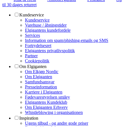
til 30 dages returret
Kundeservice
Kundeservice
Varehuse / åbningstider
Elgigantens kundefordele
Services
Information om spam/phishing-emails og SMS
Fortrydelsesret
Elgigantens privatlivspolitik
Partner
Cookiepolitik
Om Elgiganten
Om Elkjøp Nordic
Om Elgiganten
Samfundsansvar
Presseinformation
Karriere i Elgiganten
Fødevarestyrelsen smiley
Elgigantens Kundeklub
Om Elgiganten Erhverv
Whistleblowing i organisationen
Inspiration
Ugens tilbud - og andre gode priser