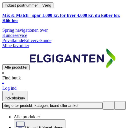
Indtast postnummer
Vælg
Mix & Match - spar 1.000 kr. for hver 4.000 kr. du køber for.
Klik
her
Spring navigationen over
Kundeservice
Privatkunde
Erhvervskunde
Mine favoritter
Alle produkter
Find butik
Log ind
Indkøbskurv
Alle produkter
TV, Lyd & Smart Home