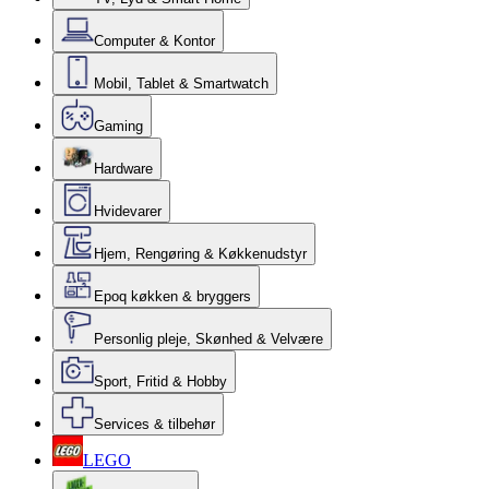
Computer & Kontor
Mobil, Tablet & Smartwatch
Gaming
Hardware
Hvidevarer
Hjem, Rengøring & Køkkenudstyr
Epoq køkken & bryggers
Personlig pleje, Skønhed & Velvære
Sport, Fritid & Hobby
Services & tilbehør
LEGO