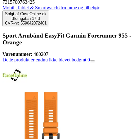
7315700763425
Mobil, Tablet & Smartwatch
Urremme og tilbehør
Solgt af
CaseOnline.dk
Blomgatan 17 B
CVR-nr: 559042072401
Sport Armbånd EasyFit Garmin Forerunner 955 -
Orange
Varenummer:
480207
Dette produkt er endnu ikke blevet bedømt.
0