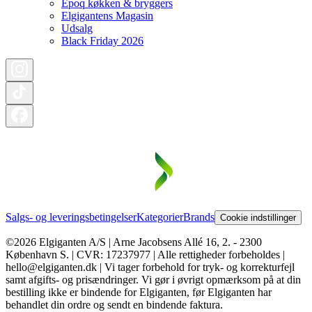
Epoq køkken & bryggers
Elgigantens Magasin
Udsalg
Black Friday 2026
Salgs- og leveringsbetingelser
Kategorier
Brands
Cookie indstillinger
©2026 Elgiganten A/S | Arne Jacobsens Allé 16, 2. - 2300
København S. | CVR: 17237977 | Alle rettigheder forbeholdes |
hello@elgiganten.dk | Vi tager forbehold for tryk- og korrekturfejl
samt afgifts- og prisændringer. Vi gør i øvrigt opmærksom på at din
bestilling ikke er bindende for Elgiganten, før Elgiganten har
behandlet din ordre og sendt en bindende faktura.