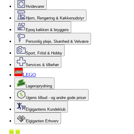
Hvidevarer
Hjem, Rengøring & Køkkenudstyr
Epoq køkken & bryggers
Personlig pleje, Skønhed & Velvære
Sport, Fritid & Hobby
Services & tilbehør
LEGO
Lageroprydning
Ugens tilbud - og andre gode priser
Elgigantens Kundeklub
Elgiganten Erhverv