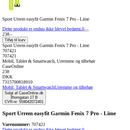
Sport Urrem easyfit Garmin Fenix 7 Pro - Lime
Dette produkt er endnu ikke blevet bedømt.
0
238.-
Tilføj til kurv
Sport Urrem easyfit Garmin Fenix 7 Pro - Lime
707421
707421
Mobil, Tablet & Smartwatch, Urremme og tilbehør
CaseOnline
238
DKK
7315700818910
Mobil, Tablet & Smartwatch
Urremme og tilbehør
Solgt af
CaseOnline.dk
Blomgatan 17 B
CVR-nr: 559042072401
Sport Urrem easyfit Garmin Fenix 7 Pro - Lime
Varenummer:
707421
Dette produkt er endnu ikke blevet bedømt.
0