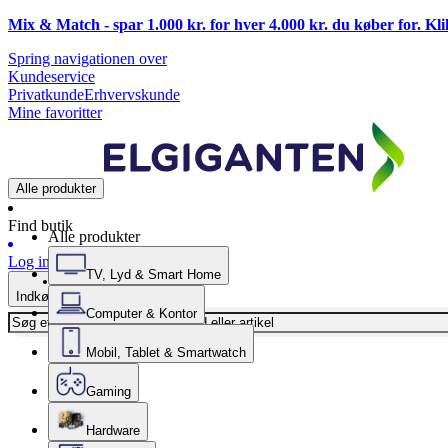
Mix & Match - spar 1.000 kr. for hver 4.000 kr. du køber for. Kl
Spring navigationen over
Kundeservice
Privatkunde
Erhvervskunde
Mine favoritter
Alle produkter
Find butik
Alle produkter
Log ind
TV, Lyd & Smart Home
Indkøbskurv
Computer & Kontor
Mobil, Tablet & Smartwatch
Gaming
Hardware