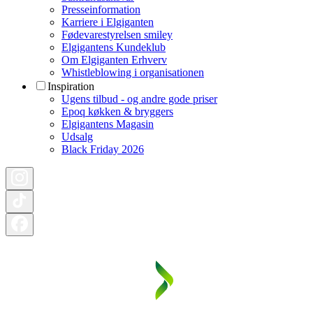
Presseinformation
Karriere i Elgiganten
Fødevarestyrelsen smiley
Elgigantens Kundeklub
Om Elgiganten Erhverv
Whistleblowing i organisationen
Inspiration
Ugens tilbud - og andre gode priser
Epoq køkken & bryggers
Elgigantens Magasin
Udsalg
Black Friday 2026