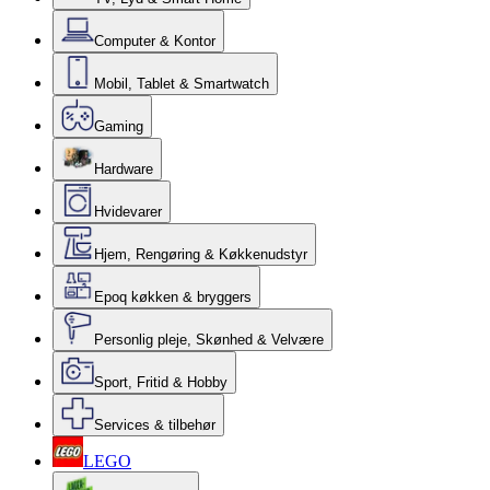
Computer & Kontor
Mobil, Tablet & Smartwatch
Gaming
Hardware
Hvidevarer
Hjem, Rengøring & Køkkenudstyr
Epoq køkken & bryggers
Personlig pleje, Skønhed & Velvære
Sport, Fritid & Hobby
Services & tilbehør
LEGO