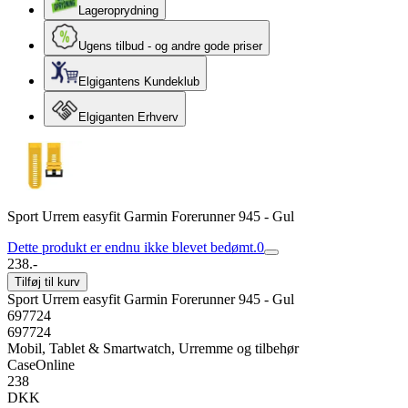
Lageroprydning
Ugens tilbud - og andre gode priser
Elgigantens Kundeklub
Elgiganten Erhverv
Sport Urrem easyfit Garmin Forerunner 945 - Gul
Dette produkt er endnu ikke blevet bedømt.
0
238.-
Tilføj til kurv
Sport Urrem easyfit Garmin Forerunner 945 - Gul
697724
697724
Mobil, Tablet & Smartwatch, Urremme og tilbehør
CaseOnline
238
DKK