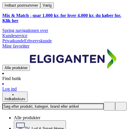
Indtast postnummer
Vælg
Mix & Match - spar 1.000 kr. for hver 4.000 kr. du køber for.
Klik
her
Spring navigationen over
Kundeservice
Privatkunde
Erhvervskunde
Mine favoritter
Alle produkter
Find butik
Log ind
Indkøbskurv
Alle produkter
TV, Lyd & Smart Home