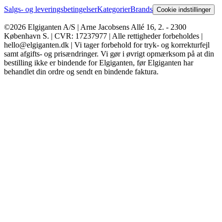
Salgs- og leveringsbetingelser
Kategorier
Brands
Cookie indstillinger
©2026 Elgiganten A/S | Arne Jacobsens Allé 16, 2. - 2300
København S. | CVR: 17237977 | Alle rettigheder forbeholdes |
hello@elgiganten.dk | Vi tager forbehold for tryk- og korrekturfejl
samt afgifts- og prisændringer. Vi gør i øvrigt opmærksom på at din
bestilling ikke er bindende for Elgiganten, før Elgiganten har
behandlet din ordre og sendt en bindende faktura.