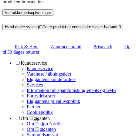
producentinformation
Vis sikkerhedsoplysninger
Hvad andre synes (0)
Dette produkt er endnu ikke blevet bedømt.
0
Klik & Hent
Annoncegaranti
Prismatch
Op
til 30 dages returret
Kundeservice
Kundeservice
Varehuse / åbningstider
Elgigantens kundefordele
Services
Information om spam/phishing-emails og SMS
Fortrydelsesret
Elgigantens privatlivspolitik
Partner
Cookiepolitik
Om Elgiganten
Om Elkjøp Nordic
Om Elgiganten
Samfundsansvar