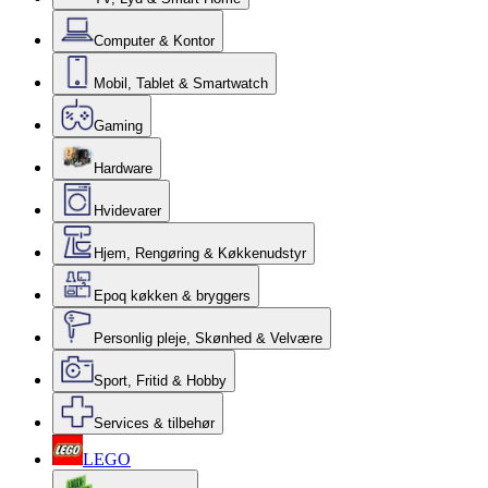
Computer & Kontor
Mobil, Tablet & Smartwatch
Gaming
Hardware
Hvidevarer
Hjem, Rengøring & Køkkenudstyr
Epoq køkken & bryggers
Personlig pleje, Skønhed & Velvære
Sport, Fritid & Hobby
Services & tilbehør
LEGO