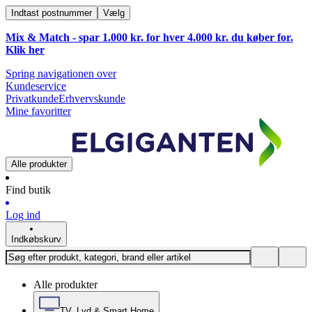
Indtast postnummer
Vælg
Mix & Match - spar 1.000 kr. for hver 4.000 kr. du køber for.
Klik
her
Spring navigationen over
Kundeservice
Privatkunde
Erhvervskunde
Mine favoritter
Alle produkter
Find butik
Log ind
Indkøbskurv
Alle produkter
TV, Lyd & Smart Home