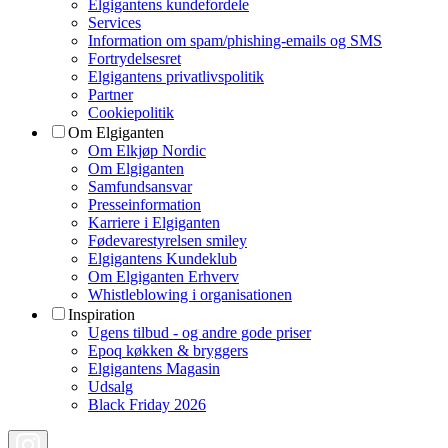
Elgigantens kundefordele
Services
Information om spam/phishing-emails og SMS
Fortrydelsesret
Elgigantens privatlivspolitik
Partner
Cookiepolitik
Om Elgiganten
Om Elkjøp Nordic
Om Elgiganten
Samfundsansvar
Presseinformation
Karriere i Elgiganten
Fødevarestyrelsen smiley
Elgigantens Kundeklub
Om Elgiganten Erhverv
Whistleblowing i organisationen
Inspiration
Ugens tilbud - og andre gode priser
Epoq køkken & bryggers
Elgigantens Magasin
Udsalg
Black Friday 2026