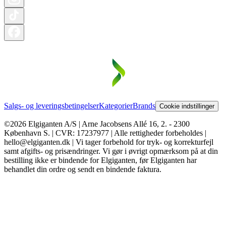
Salgs- og leveringsbetingelser
Kategorier
Brands
Cookie indstillinger
©2026 Elgiganten A/S | Arne Jacobsens Allé 16, 2. - 2300
København S. | CVR: 17237977 | Alle rettigheder forbeholdes |
hello@elgiganten.dk | Vi tager forbehold for tryk- og korrekturfejl
samt afgifts- og prisændringer. Vi gør i øvrigt opmærksom på at din
bestilling ikke er bindende for Elgiganten, før Elgiganten har
behandlet din ordre og sendt en bindende faktura.