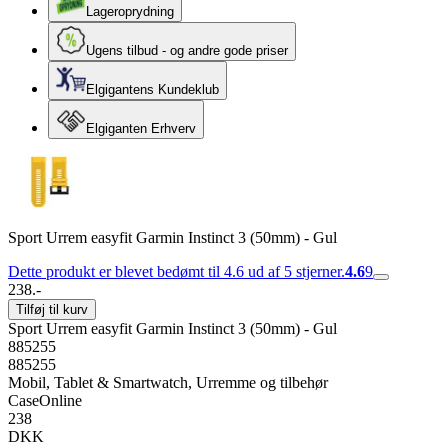
Lageroprydning
Ugens tilbud - og andre gode priser
Elgigantens Kundeklub
Elgiganten Erhverv
Sport Urrem easyfit Garmin Instinct 3 (50mm) - Gul
Dette produkt er blevet bedømt til 4.6 ud af 5 stjerner.
4.6
9
238.-
Tilføj til kurv
Sport Urrem easyfit Garmin Instinct 3 (50mm) - Gul
885255
885255
Mobil, Tablet & Smartwatch, Urremme og tilbehør
CaseOnline
238
DKK