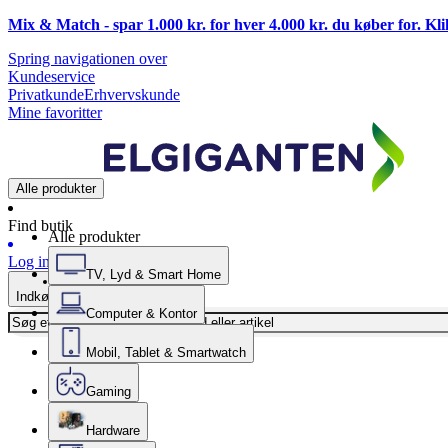
Mix & Match - spar 1.000 kr. for hver 4.000 kr. du køber for. Kl
Spring navigationen over
Kundeservice
Privatkunde
Erhvervskunde
Mine favoritter
Alle produkter
Find butik
Alle produkter
Log ind
TV, Lyd & Smart Home
Indkøbskurv
Computer & Kontor
Mobil, Tablet & Smartwatch
Gaming
Hardware