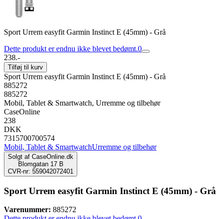
Sport Urrem easyfit Garmin Instinct E (45mm) - Grå
Dette produkt er endnu ikke blevet bedømt.
0
238.-
Tilføj til kurv
Sport Urrem easyfit Garmin Instinct E (45mm) - Grå
885272
885272
Mobil, Tablet & Smartwatch, Urremme og tilbehør
CaseOnline
238
DKK
7315700700574
Mobil, Tablet & Smartwatch
Urremme og tilbehør
Solgt af
CaseOnline.dk
Blomgatan 17 B
CVR-nr: 559042072401
Sport Urrem easyfit Garmin Instinct E (45mm) - Grå
Varenummer:
885272
Dette produkt er endnu ikke blevet bedømt.
0