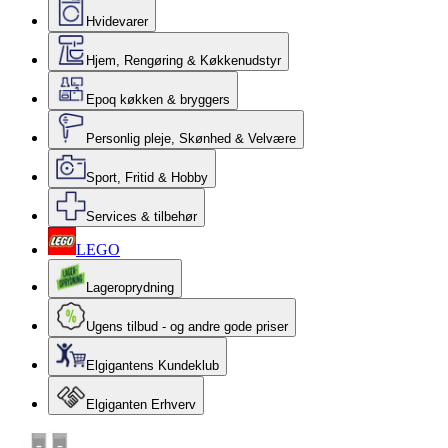
Hvidevarer
Hjem, Rengøring & Køkkenudstyr
Epoq køkken & bryggers
Personlig pleje, Skønhed & Velvære
Sport, Fritid & Hobby
Services & tilbehør
LEGO
Lageroprydning
Ugens tilbud - og andre gode priser
Elgigantens Kundeklub
Elgiganten Erhverv