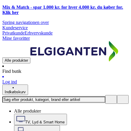
Mix & Match - spar 1.000 kr. for hver 4.000 kr. du køber for.
Klik
her
Spring navigationen over
Kundeservice
Privatkunde
Erhvervskunde
Mine favoritter
Alle produkter
Find butik
Log ind
Indkøbskurv
Alle produkter
TV, Lyd & Smart Home