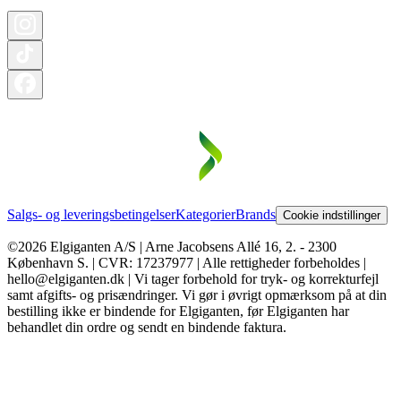
Salgs- og leveringsbetingelser
Kategorier
Brands
Cookie indstillinger
©2026 Elgiganten A/S | Arne Jacobsens Allé 16, 2. - 2300
København S. | CVR: 17237977 | Alle rettigheder forbeholdes |
hello@elgiganten.dk | Vi tager forbehold for tryk- og korrekturfejl
samt afgifts- og prisændringer. Vi gør i øvrigt opmærksom på at din
bestilling ikke er bindende for Elgiganten, før Elgiganten har
behandlet din ordre og sendt en bindende faktura.