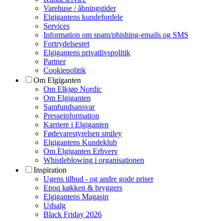
Varehuse / åbningstider
Elgigantens kundefordele
Services
Information om spam/phishing-emails og SMS
Fortrydelsesret
Elgigantens privatlivspolitik
Partner
Cookiepolitik
Om Elgiganten
Om Elkjøp Nordic
Om Elgiganten
Samfundsansvar
Presseinformation
Karriere i Elgiganten
Fødevarestyrelsen smiley
Elgigantens Kundeklub
Om Elgiganten Erhverv
Whistleblowing i organisationen
Inspiration
Ugens tilbud - og andre gode priser
Epoq køkken & bryggers
Elgigantens Magasin
Udsalg
Black Friday 2026