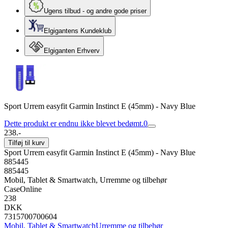
Ugens tilbud - og andre gode priser
Elgigantens Kundeklub
Elgiganten Erhverv
Sport Urrem easyfit Garmin Instinct E (45mm) - Navy Blue
Dette produkt er endnu ikke blevet bedømt.
0
238.-
Tilføj til kurv
Sport Urrem easyfit Garmin Instinct E (45mm) - Navy Blue
885445
885445
Mobil, Tablet & Smartwatch, Urremme og tilbehør
CaseOnline
238
DKK
7315700700604
Mobil, Tablet & Smartwatch
Urremme og tilbehør