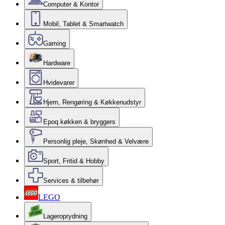
Computer & Kontor
Mobil, Tablet & Smartwatch
Gaming
Hardware
Hvidevarer
Hjem, Rengøring & Køkkenudstyr
Epoq køkken & bryggers
Personlig pleje, Skønhed & Velvære
Sport, Fritid & Hobby
Services & tilbehør
LEGO
Lageroprydning