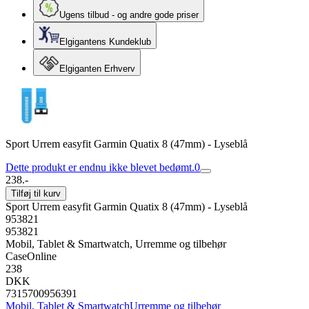
Ugens tilbud - og andre gode priser
Elgigantens Kundeklub
Elgiganten Erhverv
Sport Urrem easyfit Garmin Quatix 8 (47mm) - Lyseblå
Dette produkt er endnu ikke blevet bedømt.
0
238.-
Tilføj til kurv
Sport Urrem easyfit Garmin Quatix 8 (47mm) - Lyseblå
953821
953821
Mobil, Tablet & Smartwatch, Urremme og tilbehør
CaseOnline
238
DKK
7315700956391
Mobil, Tablet & Smartwatch
Urremme og tilbehør