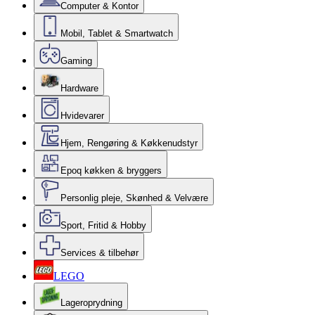
Computer & Kontor
Mobil, Tablet & Smartwatch
Gaming
Hardware
Hvidevarer
Hjem, Rengøring & Køkkenudstyr
Epoq køkken & bryggers
Personlig pleje, Skønhed & Velvære
Sport, Fritid & Hobby
Services & tilbehør
LEGO
Lageroprydning