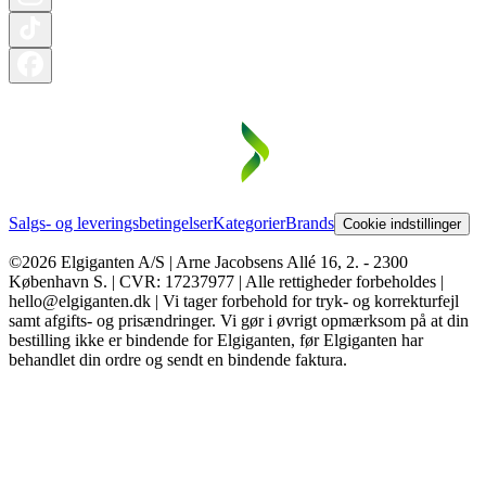
Salgs- og leveringsbetingelser
Kategorier
Brands
Cookie indstillinger
©2026 Elgiganten A/S | Arne Jacobsens Allé 16, 2. - 2300
København S. | CVR: 17237977 | Alle rettigheder forbeholdes |
hello@elgiganten.dk | Vi tager forbehold for tryk- og korrekturfejl
samt afgifts- og prisændringer. Vi gør i øvrigt opmærksom på at din
bestilling ikke er bindende for Elgiganten, før Elgiganten har
behandlet din ordre og sendt en bindende faktura.