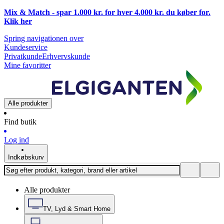
Mix & Match - spar 1.000 kr. for hver 4.000 kr. du køber for.
Klik
her
Spring navigationen over
Kundeservice
Privatkunde
Erhvervskunde
Mine favoritter
Alle produkter
Find butik
Log ind
Indkøbskurv
Alle produkter
TV, Lyd & Smart Home