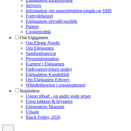
Elgigantens kundefordele
Services
Information om spam/phishing-emails og SMS
Fortrydelsesret
Elgigantens privatlivspolitik
Partner
Cookiepolitik
Om Elgiganten
Om Elkjøp Nordic
Om Elgiganten
Samfundsansvar
Presseinformation
Karriere i Elgiganten
Fødevarestyrelsen smiley
Elgigantens Kundeklub
Om Elgiganten Erhverv
Whistleblowing i organisationen
Inspiration
Ugens tilbud - og andre gode priser
Epoq køkken & bryggers
Elgigantens Magasin
Udsalg
Black Friday 2026