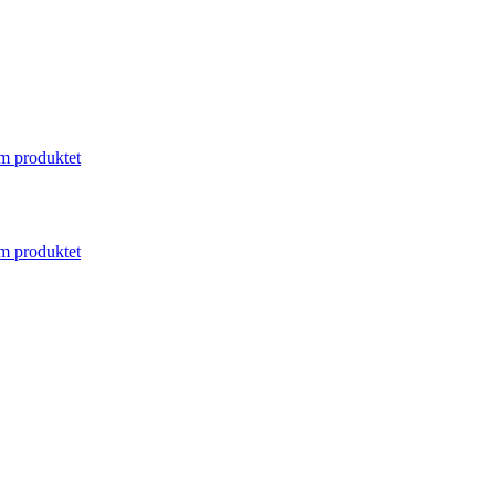
m produktet
m produktet