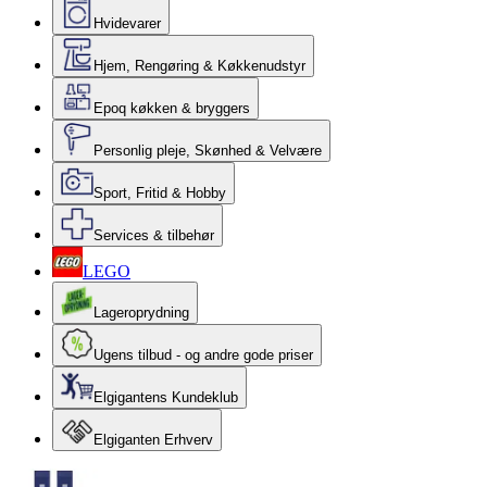
Hvidevarer
Hjem, Rengøring & Køkkenudstyr
Epoq køkken & bryggers
Personlig pleje, Skønhed & Velvære
Sport, Fritid & Hobby
Services & tilbehør
LEGO
Lageroprydning
Ugens tilbud - og andre gode priser
Elgigantens Kundeklub
Elgiganten Erhverv