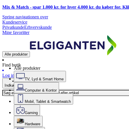
Mix & Match - spar 1.000 kr. for hver 4.000 kr. du køber for. Kl
Spring navigationen over
Kundeservice
Privatkunde
Erhvervskunde
Mine favoritter
Alle produkter
Find butik
Alle produkter
Log ind
TV, Lyd & Smart Home
Indkøbskurv
Computer & Kontor
Mobil, Tablet & Smartwatch
Gaming
Hardware