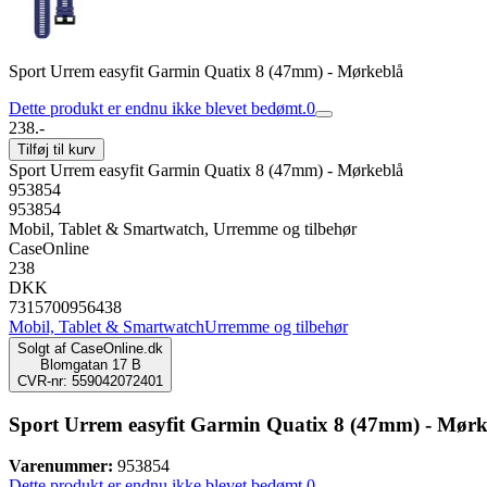
Sport Urrem easyfit Garmin Quatix 8 (47mm) - Mørkeblå
Dette produkt er endnu ikke blevet bedømt.
0
238.-
Tilføj til kurv
Sport Urrem easyfit Garmin Quatix 8 (47mm) - Mørkeblå
953854
953854
Mobil, Tablet & Smartwatch, Urremme og tilbehør
CaseOnline
238
DKK
7315700956438
Mobil, Tablet & Smartwatch
Urremme og tilbehør
Solgt af
CaseOnline.dk
Blomgatan 17 B
CVR-nr: 559042072401
Sport Urrem easyfit Garmin Quatix 8 (47mm) - Mørk
Varenummer:
953854
Dette produkt er endnu ikke blevet bedømt.
0