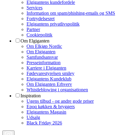
Elgigantens kundefordele
Services
Information om spam/phishing-emails og SMS
Fortrydelsesret
Elgigantens privatlivspolitik
Partner
Cookiepolitik
Om Elgiganten
Om Elkjøp Nordic
Om Elgiganten
Samfundsansvar
Presseinformation
Karriere i Elgiganten
Fødevarestyrelsen smiley
Elgigantens Kundeklub
Om Elgiganten Erhverv
Whistleblowing i organisationen
Inspiration
Ugens tilbud - og andre gode priser
Epoq køkken & bryggers
Elgigantens Magasin
Udsalg
Black Friday 2026