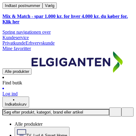
Indtast postnummer
Vælg
Mix & Match - spar 1.000 kr. for hver 4.000 kr. du køber for.
Klik
her
Spring navigationen over
Kundeservice
Privatkunde
Erhvervskunde
Mine favoritter
Alle produkter
Find butik
Log ind
Indkøbskurv
Alle produkter
TV, Lyd & Smart Home