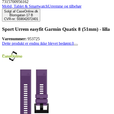
7315700956162
Mobil, Tablet & Smartwatch
Urremme og tilbehør
Solgt af
CaseOnline.dk
Blomgatan 17 B
CVR-nr: 559042072401
Sport Urrem easyfit Garmin Quatix 8 (51mm) - lilla
Varenummer:
953725
Dette produkt er endnu ikke blevet bedømt.
0