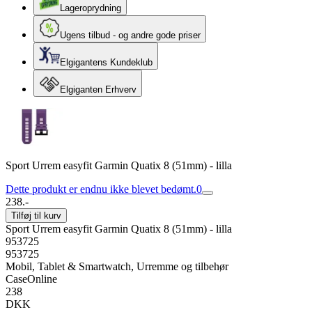
Lageroprydning
Ugens tilbud - og andre gode priser
Elgigantens Kundeklub
Elgiganten Erhverv
Sport Urrem easyfit Garmin Quatix 8 (51mm) - lilla
Dette produkt er endnu ikke blevet bedømt.
0
238.-
Tilføj til kurv
Sport Urrem easyfit Garmin Quatix 8 (51mm) - lilla
953725
953725
Mobil, Tablet & Smartwatch, Urremme og tilbehør
CaseOnline
238
DKK