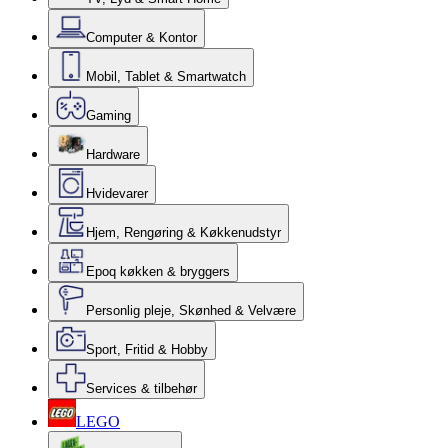
Computer & Kontor
Mobil, Tablet & Smartwatch
Gaming
Hardware
Hvidevarer
Hjem, Rengøring & Køkkenudstyr
Epoq køkken & bryggers
Personlig pleje, Skønhed & Velvære
Sport, Fritid & Hobby
Services & tilbehør
LEGO