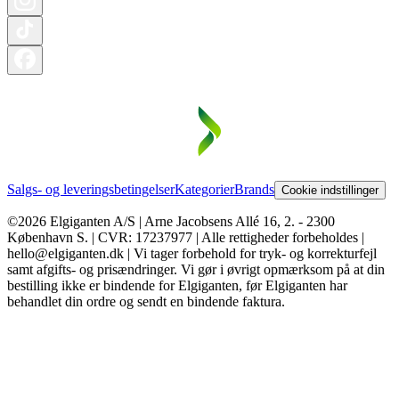
Salgs- og leveringsbetingelser
Kategorier
Brands
Cookie indstillinger
©2026 Elgiganten A/S | Arne Jacobsens Allé 16, 2. - 2300
København S. | CVR: 17237977 | Alle rettigheder forbeholdes |
hello@elgiganten.dk | Vi tager forbehold for tryk- og korrekturfejl
samt afgifts- og prisændringer. Vi gør i øvrigt opmærksom på at din
bestilling ikke er bindende for Elgiganten, før Elgiganten har
behandlet din ordre og sendt en bindende faktura.