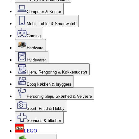
Computer & Kontor
Mobil, Tablet & Smartwatch
Gaming
Hardware
Hvidevarer
Hjem, Rengøring & Køkkenudstyr
Epoq køkken & bryggers
Personlig pleje, Skønhed & Velvære
Sport, Fritid & Hobby
Services & tilbehør
LEGO