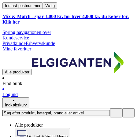
Indtast postnummer
Vælg
Mix & Match - spar 1.000 kr. for hver 4.000 kr. du køber for.
Klik
her
Spring navigationen over
Kundeservice
Privatkunde
Erhvervskunde
Mine favoritter
Alle produkter
Find butik
Log ind
Indkøbskurv
Alle produkter
TV, Lyd & Smart Home