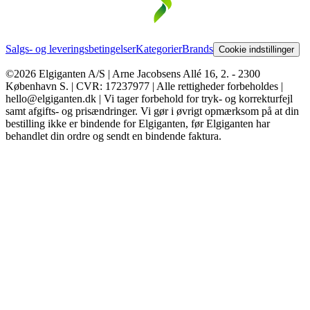
Salgs- og leveringsbetingelser
Kategorier
Brands
Cookie indstillinger
©2026 Elgiganten A/S | Arne Jacobsens Allé 16, 2. - 2300
København S. | CVR: 17237977 | Alle rettigheder forbeholdes |
hello@elgiganten.dk | Vi tager forbehold for tryk- og korrekturfejl
samt afgifts- og prisændringer. Vi gør i øvrigt opmærksom på at din
bestilling ikke er bindende for Elgiganten, før Elgiganten har
behandlet din ordre og sendt en bindende faktura.