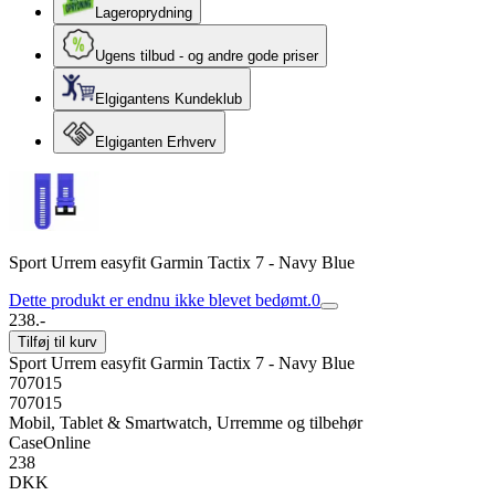
Lageroprydning
Ugens tilbud - og andre gode priser
Elgigantens Kundeklub
Elgiganten Erhverv
Sport Urrem easyfit Garmin Tactix 7 - Navy Blue
Dette produkt er endnu ikke blevet bedømt.
0
238.-
Tilføj til kurv
Sport Urrem easyfit Garmin Tactix 7 - Navy Blue
707015
707015
Mobil, Tablet & Smartwatch, Urremme og tilbehør
CaseOnline
238
DKK