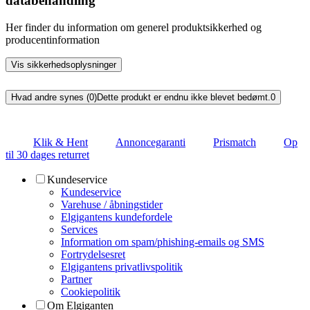
databehandling
Her finder du information om generel produktsikkerhed og
producentinformation
Vis sikkerhedsoplysninger
Hvad andre synes (0)
Dette produkt er endnu ikke blevet bedømt.
0
Klik & Hent
Annoncegaranti
Prismatch
Op
til 30 dages returret
Kundeservice
Kundeservice
Varehuse / åbningstider
Elgigantens kundefordele
Services
Information om spam/phishing-emails og SMS
Fortrydelsesret
Elgigantens privatlivspolitik
Partner
Cookiepolitik
Om Elgiganten