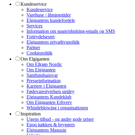
Kundeservice
Kundeservice
Varehuse / åbningstider
Elgigantens kundefordele
Services
Information om spam/phishing-emails og SMS
Fortrydelsesret
Elgigantens privatlivspolitik
Partner
Cookiepolitik
Om Elgiganten
Om Elkjøp Nordic
Om Elgiganten
Samfundsansvar
Presseinformation
Karriere i Elgiganten
Fødevarestyrelsen smiley
Elgigantens Kundeklub
Om Elgiganten Erhverv
Whistleblowing i organisationen
Inspiration
Ugens tilbud - og andre gode priser
Epoq køkken & bryggers
Elgigantens Magasin