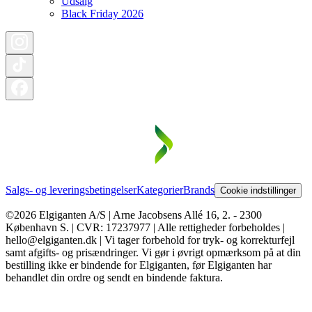
Udsalg
Black Friday 2026
Salgs- og leveringsbetingelser
Kategorier
Brands
Cookie indstillinger
©2026 Elgiganten A/S | Arne Jacobsens Allé 16, 2. - 2300
København S. | CVR: 17237977 | Alle rettigheder forbeholdes |
hello@elgiganten.dk | Vi tager forbehold for tryk- og korrekturfejl
samt afgifts- og prisændringer. Vi gør i øvrigt opmærksom på at din
bestilling ikke er bindende for Elgiganten, før Elgiganten har
behandlet din ordre og sendt en bindende faktura.