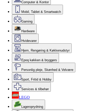
Computer & Kontor
Mobil, Tablet & Smartwatch
Gaming
Hardware
Hvidevarer
Hjem, Rengøring & Køkkenudstyr
Epoq køkken & bryggers
Personlig pleje, Skønhed & Velvære
Sport, Fritid & Hobby
Services & tilbehør
LEGO
Lageroprydning