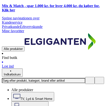
Mix & Match - spar 1.000 kr. for hver 4.000 kr. du køber for.
Klik
her
Spring navigationen over
Kundeservice
Privatkunde
Erhvervskunde
Mine favoritter
Alle produkter
Find butik
Log ind
Indkøbskurv
Alle produkter
TV, Lyd & Smart Home