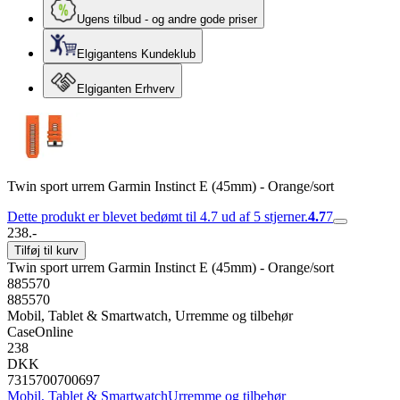
Ugens tilbud - og andre gode priser
Elgigantens Kundeklub
Elgiganten Erhverv
Twin sport urrem Garmin Instinct E (45mm) - Orange/sort
Dette produkt er blevet bedømt til 4.7 ud af 5 stjerner.
4.7
7
238.-
Tilføj til kurv
Twin sport urrem Garmin Instinct E (45mm) - Orange/sort
885570
885570
Mobil, Tablet & Smartwatch, Urremme og tilbehør
CaseOnline
238
DKK
7315700700697
Mobil, Tablet & Smartwatch
Urremme og tilbehør