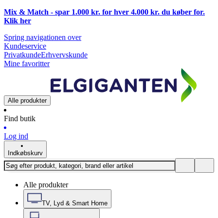
Mix & Match - spar 1.000 kr. for hver 4.000 kr. du køber for.
Klik
her
Spring navigationen over
Kundeservice
Privatkunde
Erhvervskunde
Mine favoritter
Alle produkter
Find butik
Log ind
Indkøbskurv
Alle produkter
TV, Lyd & Smart Home