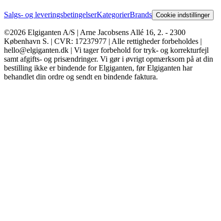
Salgs- og leveringsbetingelser
Kategorier
Brands
Cookie indstillinger
©2026 Elgiganten A/S | Arne Jacobsens Allé 16, 2. - 2300
København S. | CVR: 17237977 | Alle rettigheder forbeholdes |
hello@elgiganten.dk | Vi tager forbehold for tryk- og korrekturfejl
samt afgifts- og prisændringer. Vi gør i øvrigt opmærksom på at din
bestilling ikke er bindende for Elgiganten, før Elgiganten har
behandlet din ordre og sendt en bindende faktura.