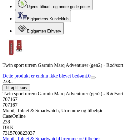
Ugens tilbud - og andre gode priser
Elgigantens Kundeklub
Elgiganten Erhverv
Twin sport urrem Garmin Marq Adventurer (gen2) - Rød/sort
Dette produkt er endnu ikke blevet bedømt.
0
238.-
Tilføj til kurv
Twin sport urrem Garmin Marq Adventurer (gen2) - Rød/sort
707167
707167
Mobil, Tablet & Smartwatch, Urremme og tilbehør
CaseOnline
238
DKK
7315700823037
Mobil, Tablet & Smartwatch
Urremme og tilbehør