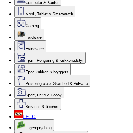
Computer & Kontor
Mobil, Tablet & Smartwatch
Gaming
Hardware
Hvidevarer
Hjem, Rengøring & Køkkenudstyr
Epoq køkken & bryggers
Personlig pleje, Skønhed & Velvære
Sport, Fritid & Hobby
Services & tilbehør
LEGO
Lageroprydning