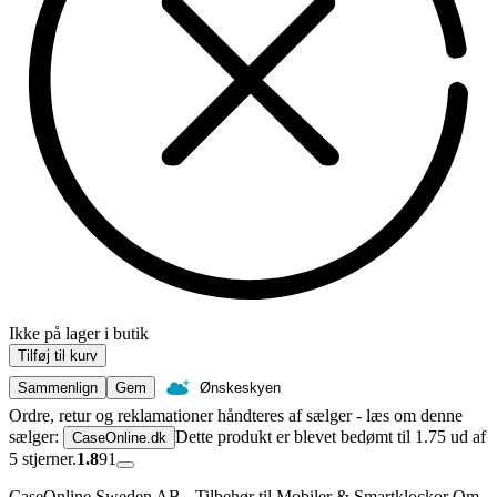
Ikke på lager i butik
Tilføj til kurv
Sammenlign
Gem
Ønskeskyen
Ordre, retur og reklamationer håndteres af sælger - læs om denne
sælger:
Dette produkt er blevet bedømt til 1.75 ud af
CaseOnline.dk
5 stjerner.
1.8
91
CaseOnline Sweden AB - Tilbehør til Mobiler & Smartklockor Om