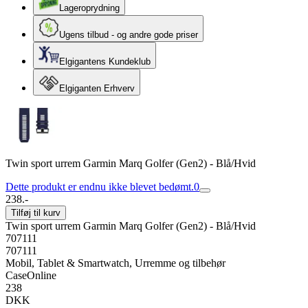
Lageroprydning
Ugens tilbud - og andre gode priser
Elgigantens Kundeklub
Elgiganten Erhverv
Twin sport urrem Garmin Marq Golfer (Gen2) - Blå/Hvid
Dette produkt er endnu ikke blevet bedømt.
0
238.-
Tilføj til kurv
Twin sport urrem Garmin Marq Golfer (Gen2) - Blå/Hvid
707111
707111
Mobil, Tablet & Smartwatch, Urremme og tilbehør
CaseOnline
238
DKK