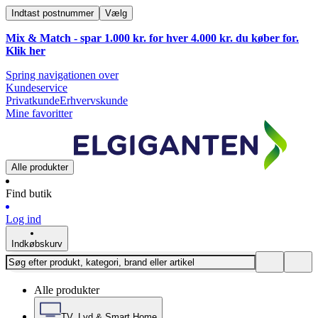
Indtast postnummer
Vælg
Mix & Match - spar 1.000 kr. for hver 4.000 kr. du køber for.
Klik
her
Spring navigationen over
Kundeservice
Privatkunde
Erhvervskunde
Mine favoritter
Alle produkter
Find butik
Log ind
Indkøbskurv
Alle produkter
TV, Lyd & Smart Home