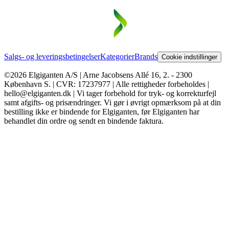
Salgs- og leveringsbetingelser
Kategorier
Brands
Cookie indstillinger
©2026 Elgiganten A/S | Arne Jacobsens Allé 16, 2. - 2300
København S. | CVR: 17237977 | Alle rettigheder forbeholdes |
hello@elgiganten.dk | Vi tager forbehold for tryk- og korrekturfejl
samt afgifts- og prisændringer. Vi gør i øvrigt opmærksom på at din
bestilling ikke er bindende for Elgiganten, før Elgiganten har
behandlet din ordre og sendt en bindende faktura.