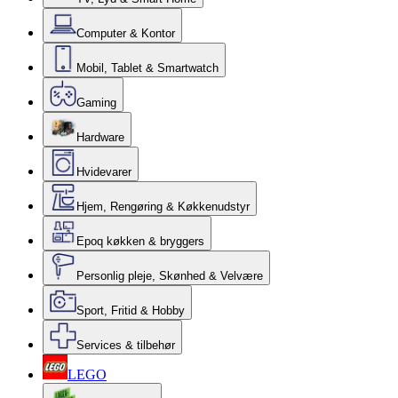
Computer & Kontor
Mobil, Tablet & Smartwatch
Gaming
Hardware
Hvidevarer
Hjem, Rengøring & Køkkenudstyr
Epoq køkken & bryggers
Personlig pleje, Skønhed & Velvære
Sport, Fritid & Hobby
Services & tilbehør
LEGO