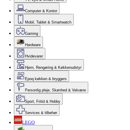
Computer & Kontor
Mobil, Tablet & Smartwatch
Gaming
Hardware
Hvidevarer
Hjem, Rengøring & Køkkenudstyr
Epoq køkken & bryggers
Personlig pleje, Skønhed & Velvære
Sport, Fritid & Hobby
Services & tilbehør
LEGO