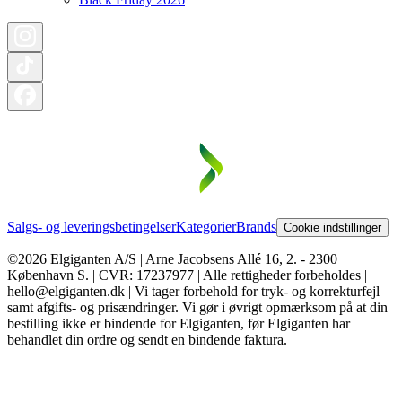
Salgs- og leveringsbetingelser
Kategorier
Brands
Cookie indstillinger
©2026 Elgiganten A/S | Arne Jacobsens Allé 16, 2. - 2300
København S. | CVR: 17237977 | Alle rettigheder forbeholdes |
hello@elgiganten.dk | Vi tager forbehold for tryk- og korrekturfejl
samt afgifts- og prisændringer. Vi gør i øvrigt opmærksom på at din
bestilling ikke er bindende for Elgiganten, før Elgiganten har
behandlet din ordre og sendt en bindende faktura.