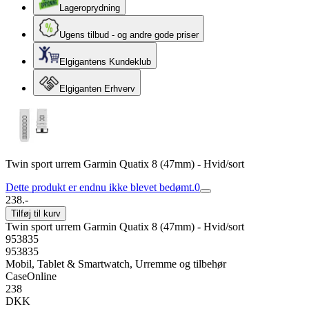
Lageroprydning
Ugens tilbud - og andre gode priser
Elgigantens Kundeklub
Elgiganten Erhverv
Twin sport urrem Garmin Quatix 8 (47mm) - Hvid/sort
Dette produkt er endnu ikke blevet bedømt.
0
238.-
Tilføj til kurv
Twin sport urrem Garmin Quatix 8 (47mm) - Hvid/sort
953835
953835
Mobil, Tablet & Smartwatch, Urremme og tilbehør
CaseOnline
238
DKK