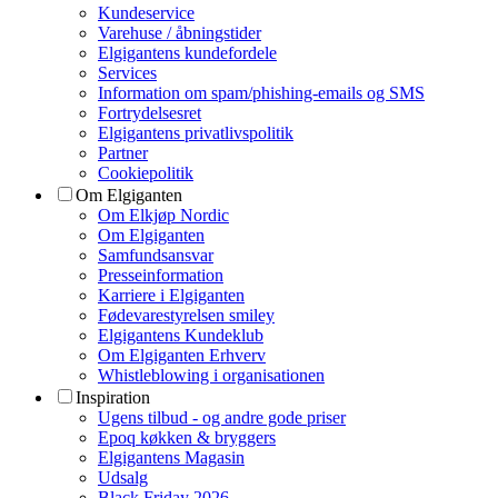
Kundeservice
Varehuse / åbningstider
Elgigantens kundefordele
Services
Information om spam/phishing-emails og SMS
Fortrydelsesret
Elgigantens privatlivspolitik
Partner
Cookiepolitik
Om Elgiganten
Om Elkjøp Nordic
Om Elgiganten
Samfundsansvar
Presseinformation
Karriere i Elgiganten
Fødevarestyrelsen smiley
Elgigantens Kundeklub
Om Elgiganten Erhverv
Whistleblowing i organisationen
Inspiration
Ugens tilbud - og andre gode priser
Epoq køkken & bryggers
Elgigantens Magasin
Udsalg
Black Friday 2026