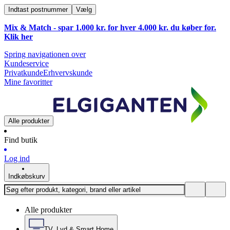
Indtast postnummer
Vælg
Mix & Match - spar 1.000 kr. for hver 4.000 kr. du køber for.
Klik
her
Spring navigationen over
Kundeservice
Privatkunde
Erhvervskunde
Mine favoritter
Alle produkter
Find butik
Log ind
Indkøbskurv
Alle produkter
TV, Lyd & Smart Home