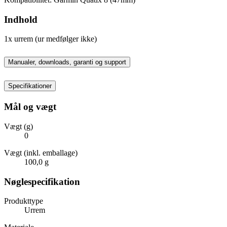
Indhold
1x urrem (ur medfølger ikke)
Manualer, downloads, garanti og support
Specifikationer
Mål og vægt
Vægt (g)
0
Vægt (inkl. emballage)
100,0 g
Nøglespecifikation
Produkttype
Urrem