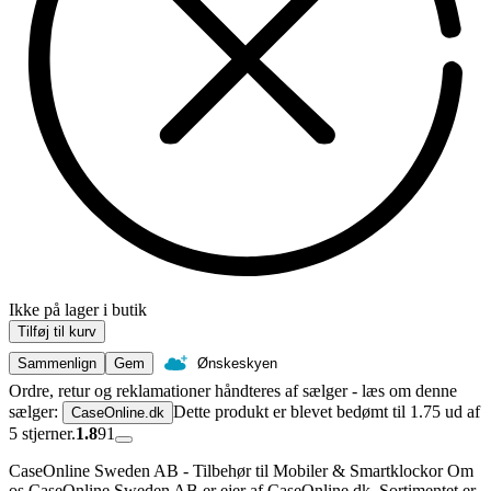
Ikke på lager i butik
Tilføj til kurv
Sammenlign
Gem
Ønskeskyen
Ordre, retur og reklamationer håndteres af sælger - læs om denne
sælger:
Dette produkt er blevet bedømt til 1.75 ud af
CaseOnline.dk
5 stjerner.
1.8
91
CaseOnline Sweden AB - Tilbehør til Mobiler & Smartklockor Om
os CaseOnline Sweden AB er ejer af CaseOnline.dk. Sortimentet er