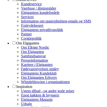
Kundeservice
Varehuse / åbningstider
Elgigantens kundefordele
Services
Information om spam/phishing-emails og SMS
Fortrydelsesret
Elgigantens privatlivspolitik
Partner
Cookiepolitik
Om Elgiganten
Om Elkjøp Nordic
Om Elgiganten
Samfundsansvar
Presseinformation
Karriere i Elgiganten
Fødevarestyrelsen smiley
Elgigantens Kundeklub
Om Elgiganten Erhverv
Whistleblowing i organisationen
Inspiration
Ugens tilbud - og andre gode priser
Epoq køkken & bryggers
Elgigantens Magasin
Udsalg