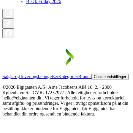
Black Friday 2026
Salgs- og leveringsbetingelser
Kategorier
Brands
Cookie indstillinger
©2026 Elgiganten A/S | Arne Jacobsens Allé 16, 2. - 2300
København S. | CVR: 17237977 | Alle rettigheder forbeholdes |
hello@elgiganten.dk | Vi tager forbehold for tryk- og korrekturfejl
samt afgifts- og prisændringer. Vi gør i øvrigt opmærksom på at din
bestilling ikke er bindende for Elgiganten, før Elgiganten har
behandlet din ordre og sendt en bindende faktura.