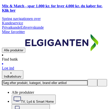
Mix & Match - spar 1.000 kr. for hver 4.000 kr. du køber for.
Klik
her
Spring navigationen over
Kundeservice
Privatkunde
Erhvervskunde
Mine favoritter
Alle produkter
Find butik
Log ind
Indkøbskurv
Alle produkter
TV, Lyd & Smart Home