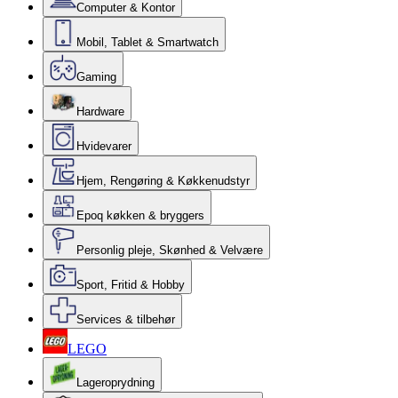
Computer & Kontor
Mobil, Tablet & Smartwatch
Gaming
Hardware
Hvidevarer
Hjem, Rengøring & Køkkenudstyr
Epoq køkken & bryggers
Personlig pleje, Skønhed & Velvære
Sport, Fritid & Hobby
Services & tilbehør
LEGO
Lageroprydning