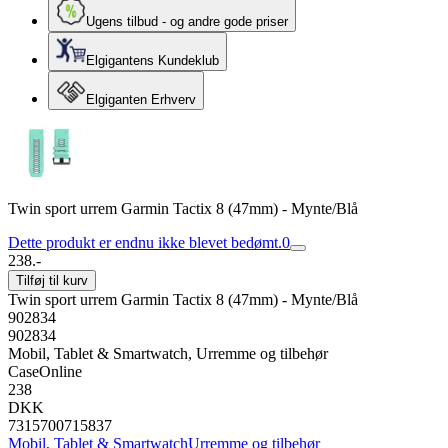
Ugens tilbud - og andre gode priser
Elgigantens Kundeklub
Elgiganten Erhverv
Twin sport urrem Garmin Tactix 8 (47mm) - Mynte/Blå
Dette produkt er endnu ikke blevet bedømt.
0
238.-
Tilføj til kurv
Twin sport urrem Garmin Tactix 8 (47mm) - Mynte/Blå
902834
902834
Mobil, Tablet & Smartwatch, Urremme og tilbehør
CaseOnline
238
DKK
7315700715837
Mobil, Tablet & Smartwatch
Urremme og tilbehør