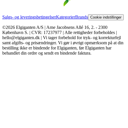
Salgs- og leveringsbetingelser
Kategorier
Brands
Cookie indstillinger
©2026 Elgiganten A/S | Arne Jacobsens Allé 16, 2. - 2300
København S. | CVR: 17237977 | Alle rettigheder forbeholdes |
hello@elgiganten.dk | Vi tager forbehold for tryk- og korrekturfejl
samt afgifts- og prisændringer. Vi gør i øvrigt opmærksom på at din
bestilling ikke er bindende for Elgiganten, før Elgiganten har
behandlet din ordre og sendt en bindende faktura.