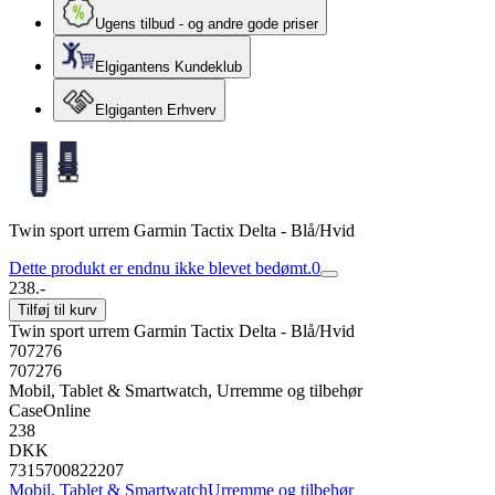
Ugens tilbud - og andre gode priser
Elgigantens Kundeklub
Elgiganten Erhverv
Twin sport urrem Garmin Tactix Delta - Blå/Hvid
Dette produkt er endnu ikke blevet bedømt.
0
238.-
Tilføj til kurv
Twin sport urrem Garmin Tactix Delta - Blå/Hvid
707276
707276
Mobil, Tablet & Smartwatch, Urremme og tilbehør
CaseOnline
238
DKK
7315700822207
Mobil, Tablet & Smartwatch
Urremme og tilbehør