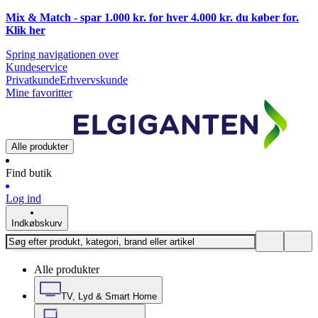
Mix & Match - spar 1.000 kr. for hver 4.000 kr. du køber for.
Klik
her
Spring navigationen over
Kundeservice
Privatkunde
Erhvervskunde
Mine favoritter
Alle produkter
Find butik
Log ind
Indkøbskurv
Alle produkter
TV, Lyd & Smart Home