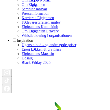
Om Elkjøp Nordic
Om Elgiganten
Samfundsansvar
Presseinformation
Karriere i Elgiganten
Fødevarestyrelsen smiley
Elgigantens Kundeklub
Om Elgiganten Erhverv
Whistleblowing i organisationen
Inspiration
Ugens tilbud - og andre gode priser
Epoq køkken & bryggers
Elgigantens Magasin
Udsalg
Black Friday 2026