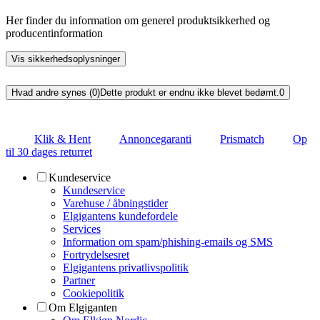
Her finder du information om generel produktsikkerhed og
producentinformation
Vis sikkerhedsoplysninger
Hvad andre synes (0)
Dette produkt er endnu ikke blevet bedømt.
0
Klik & Hent
Annoncegaranti
Prismatch
Op
til 30 dages returret
Kundeservice
Kundeservice
Varehuse / åbningstider
Elgigantens kundefordele
Services
Information om spam/phishing-emails og SMS
Fortrydelsesret
Elgigantens privatlivspolitik
Partner
Cookiepolitik
Om Elgiganten