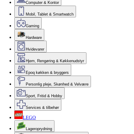
Computer & Kontor
Mobil, Tablet & Smartwatch
Gaming
Hardware
Hvidevarer
Hjem, Rengøring & Køkkenudstyr
Epoq køkken & bryggers
Personlig pleje, Skønhed & Velvære
Sport, Fritid & Hobby
Services & tilbehør
LEGO
Lageroprydning