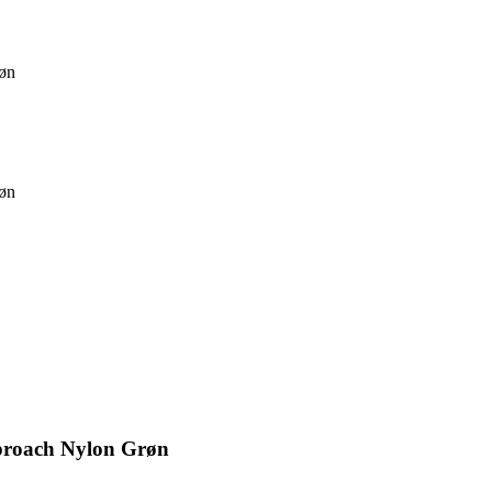
røn
røn
proach Nylon Grøn