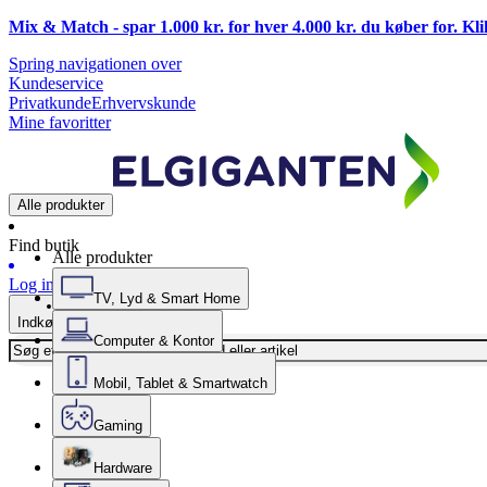
Mix & Match - spar 1.000 kr. for hver 4.000 kr. du køber for. Kl
Spring navigationen over
Kundeservice
Privatkunde
Erhvervskunde
Mine favoritter
Alle produkter
Find butik
Alle produkter
Log ind
TV, Lyd & Smart Home
Indkøbskurv
Computer & Kontor
Mobil, Tablet & Smartwatch
Gaming
Hardware