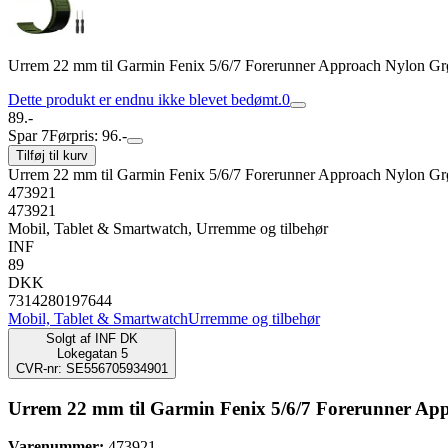
Urrem 22 mm til Garmin Fenix 5/6/7 Forerunner Approach Nylon G
Dette produkt er endnu ikke blevet bedømt.
0
89.-
Spar 7
Førpris: 96.-
Tilføj til kurv
Urrem 22 mm til Garmin Fenix 5/6/7 Forerunner Approach Nylon G
473921
473921
Mobil, Tablet & Smartwatch, Urremme og tilbehør
INF
89
DKK
7314280197644
Mobil, Tablet & Smartwatch
Urremme og tilbehør
Solgt af
INF DK
Lokegatan 5
CVR-nr: SE556705934901
Urrem 22 mm til Garmin Fenix 5/6/7 Forerunner Ap
Varenummer:
473921