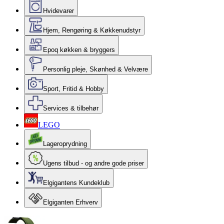
Hvidevarer
Hjem, Rengøring & Køkkenudstyr
Epoq køkken & bryggers
Personlig pleje, Skønhed & Velvære
Sport, Fritid & Hobby
Services & tilbehør
LEGO
Lageroprydning
Ugens tilbud - og andre gode priser
Elgigantens Kundeklub
Elgiganten Erhverv