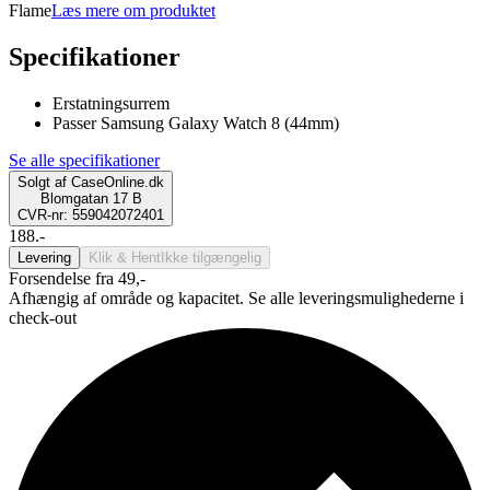
Flame
Læs mere om produktet
Specifikationer
Erstatningsurrem
Passer Samsung Galaxy Watch 8 (44mm)
Se alle specifikationer
Solgt af
CaseOnline.dk
Blomgatan 17 B
CVR-nr: 559042072401
188.-
Levering
Klik & Hent
Ikke tilgængelig
Forsendelse fra 49,-
Afhængig af område og kapacitet. Se alle leveringsmulighederne i
check-out