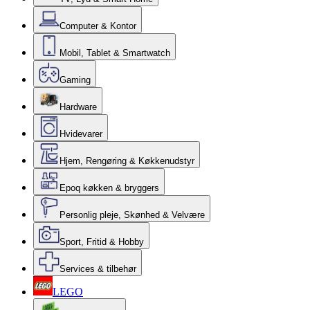
Computer & Kontor
Mobil, Tablet & Smartwatch
Gaming
Hardware
Hvidevarer
Hjem, Rengøring & Køkkenudstyr
Epoq køkken & bryggers
Personlig pleje, Skønhed & Velvære
Sport, Fritid & Hobby
Services & tilbehør
LEGO