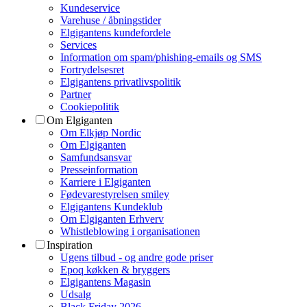
Kundeservice
Varehuse / åbningstider
Elgigantens kundefordele
Services
Information om spam/phishing-emails og SMS
Fortrydelsesret
Elgigantens privatlivspolitik
Partner
Cookiepolitik
Om Elgiganten
Om Elkjøp Nordic
Om Elgiganten
Samfundsansvar
Presseinformation
Karriere i Elgiganten
Fødevarestyrelsen smiley
Elgigantens Kundeklub
Om Elgiganten Erhverv
Whistleblowing i organisationen
Inspiration
Ugens tilbud - og andre gode priser
Epoq køkken & bryggers
Elgigantens Magasin
Udsalg
Black Friday 2026