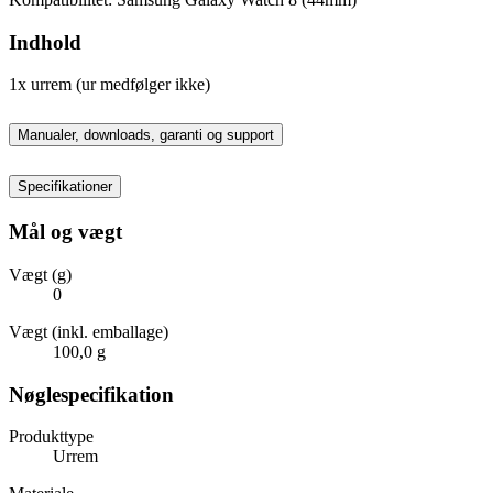
Indhold
1x urrem (ur medfølger ikke)
Manualer, downloads, garanti og support
Specifikationer
Mål og vægt
Vægt (g)
0
Vægt (inkl. emballage)
100,0 g
Nøglespecifikation
Produkttype
Urrem