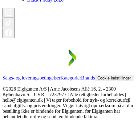
Salgs- og leveringsbetingelser
Kategorier
Brands
Cookie indstillinger
©2026 Elgiganten A/S | Arne Jacobsens Allé 16, 2. - 2300
København S. | CVR: 17237977 | Alle rettigheder forbeholdes |
hello@elgiganten.dk | Vi tager forbehold for tryk- og korrekturfejl
samt afgifts- og prisændringer. Vi gør i øvrigt opmærksom på at din
bestilling ikke er bindende for Elgiganten, før Elgiganten har
behandlet din ordre og sendt en bindende faktura.