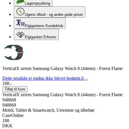
Lageroprydning
Ugens tilbud - og andre gode priser
Elgigantens Kundeklub
Elgiganten Erhverv
VerticalX urrem Samsung Galaxy Watch 8 (44mm) - Forest Flame
Dette produkt er endnu ikke blevet bedømt.
0
188.-
Tilføj til kurv
VerticalX urrem Samsung Galaxy Watch 8 (44mm) - Forest Flame
948868
948868
Mobil, Tablet & Smartwatch, Urremme og tilbehør
CaseOnline
188
DKK