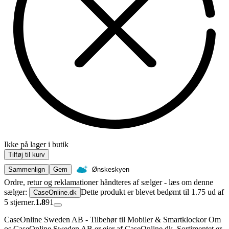
Ikke på lager i butik
Tilføj til kurv
Sammenlign
Gem
Ønskeskyen
Ordre, retur og reklamationer håndteres af sælger - læs om denne
sælger:
Dette produkt er blevet bedømt til 1.75 ud af
CaseOnline.dk
5 stjerner.
1.8
91
CaseOnline Sweden AB - Tilbehør til Mobiler & Smartklockor Om
os CaseOnline Sweden AB er ejer af CaseOnline.dk. Sortimentet er