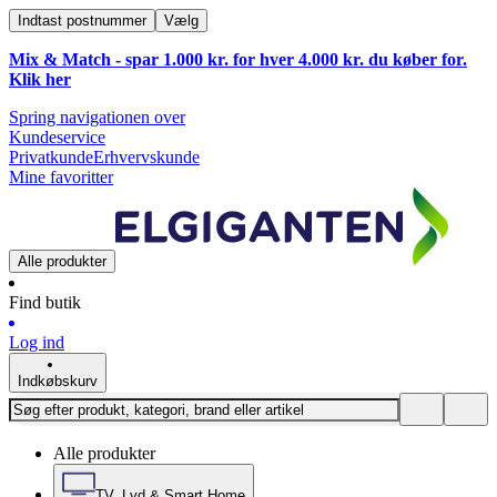
Indtast postnummer
Vælg
Mix & Match - spar 1.000 kr. for hver 4.000 kr. du køber for.
Klik
her
Spring navigationen over
Kundeservice
Privatkunde
Erhvervskunde
Mine favoritter
Alle produkter
Find butik
Log ind
Indkøbskurv
Alle produkter
TV, Lyd & Smart Home