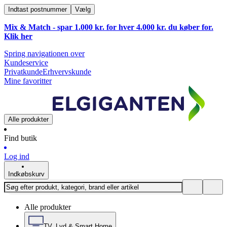
Indtast postnummer
Vælg
Mix & Match - spar 1.000 kr. for hver 4.000 kr. du køber for.
Klik
her
Spring navigationen over
Kundeservice
Privatkunde
Erhvervskunde
Mine favoritter
Alle produkter
Find butik
Log ind
Indkøbskurv
Alle produkter
TV, Lyd & Smart Home