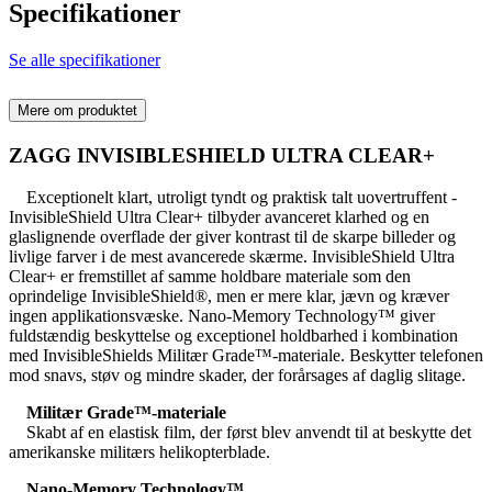
Specifikationer
Se alle specifikationer
Mere om produktet
ZAGG INVISIBLESHIELD ULTRA CLEAR+
Exceptionelt klart, utroligt tyndt og praktisk talt uovertruffent -
InvisibleShield Ultra Clear+ tilbyder avanceret klarhed og en
glaslignende overflade der giver kontrast til de skarpe billeder og
livlige farver i de mest avancerede skærme. InvisibleShield Ultra
Clear+ er fremstillet af samme holdbare materiale som den
oprindelige InvisibleShield®, men er mere klar, jævn og kræver
ingen applikationsvæske. Nano-Memory Technology™ giver
fuldstændig beskyttelse og exceptionel holdbarhed i kombination
med InvisibleShields Militær Grade™-materiale. Beskytter telefonen
mod snavs, støv og mindre skader, der forårsages af daglig slitage.
Militær Grade™-materiale
Skabt af en elastisk film, der først blev anvendt til at beskytte det
amerikanske militærs helikopterblade.
Nano-Memory Technology™