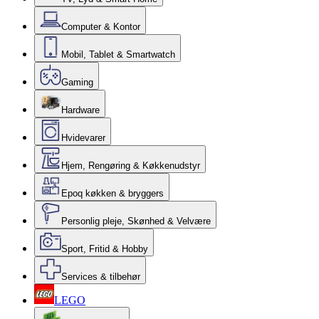
Computer & Kontor
Mobil, Tablet & Smartwatch
Gaming
Hardware
Hvidevarer
Hjem, Rengøring & Køkkenudstyr
Epoq køkken & bryggers
Personlig pleje, Skønhed & Velvære
Sport, Fritid & Hobby
Services & tilbehør
LEGO