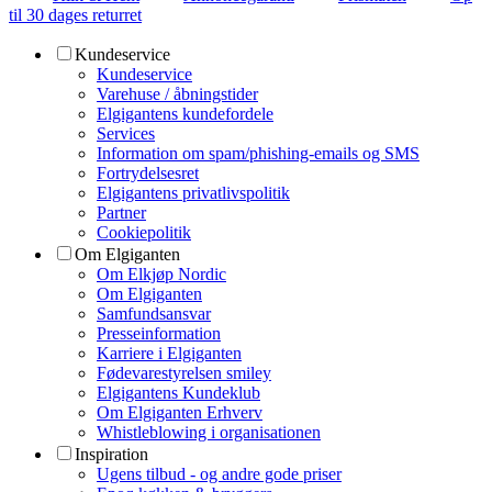
til 30 dages returret
Kundeservice
Kundeservice
Varehuse / åbningstider
Elgigantens kundefordele
Services
Information om spam/phishing-emails og SMS
Fortrydelsesret
Elgigantens privatlivspolitik
Partner
Cookiepolitik
Om Elgiganten
Om Elkjøp Nordic
Om Elgiganten
Samfundsansvar
Presseinformation
Karriere i Elgiganten
Fødevarestyrelsen smiley
Elgigantens Kundeklub
Om Elgiganten Erhverv
Whistleblowing i organisationen
Inspiration
Ugens tilbud - og andre gode priser