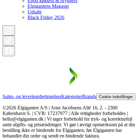
Epoq køkken & bryggers
Elgigantens Magasin
Udsalg
Black Friday 2026
Salgs- og leveringsbetingelser
Kategorier
Brands
Cookie indstillinger
©2026 Elgiganten A/S | Arne Jacobsens Allé 16, 2. - 2300
København S. | CVR: 17237977 | Alle rettigheder forbeholdes |
hello@elgiganten.dk | Vi tager forbehold for tryk- og korrekturfejl
samt afgifts- og prisændringer. Vi gør i øvrigt opmærksom på at din
bestilling ikke er bindende for Elgiganten, før Elgiganten har
behandlet din ordre og sendt en bindende faktura.