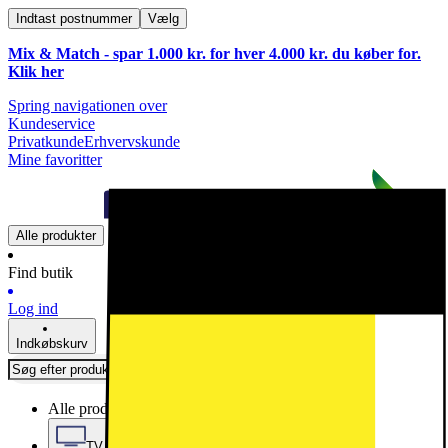
Indtast postnummer
Vælg
Mix & Match - spar 1.000 kr. for hver 4.000 kr. du køber for.
Klik
her
Spring navigationen over
Kundeservice
Privatkunde
Erhvervskunde
Mine favoritter
Alle produkter
Find butik
Log ind
Indkøbskurv
Alle produkter
TV, Lyd & Smart Home