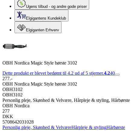
Ugens tilbud - og andre gode priser
Elgigantens Kundeklub
Elgiganten Erhverv
OBH Nordica Magic Style børste 3102
Dette produkt er blevet bedømt til 4.2 ud af 5 stjerner.
4.2
40
277.-
OBH Nordica Magic Style børste 3102
OBH3102
OBH3102
Personlig pleje, Skønhed & Velvære, Hårpleje & styling, Hårbørste
OBH Nordica
277
DKK
5708642031028
Personlig pleje, Skønhed & Velvære
Hårpleje & styling
Hårbørste