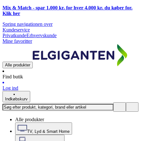
Mix & Match - spar 1.000 kr. for hver 4.000 kr. du køber for.
Klik
her
Spring navigationen over
Kundeservice
Privatkunde
Erhvervskunde
Mine favoritter
Alle produkter
Find butik
Log ind
Indkøbskurv
Alle produkter
TV, Lyd & Smart Home