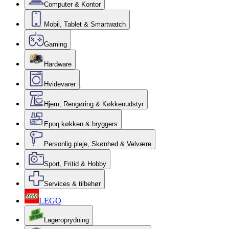
Computer & Kontor
Mobil, Tablet & Smartwatch
Gaming
Hardware
Hvidevarer
Hjem, Rengøring & Køkkenudstyr
Epoq køkken & bryggers
Personlig pleje, Skønhed & Velvære
Sport, Fritid & Hobby
Services & tilbehør
LEGO
Lageroprydning