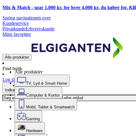
Mix & Match - spar 1.000 kr. for hver 4.000 kr. du køber for. Kl
Spring navigationen over
Kundeservice
Privatkunde
Erhvervskunde
Mine favoritter
Alle produkter
Find butik
Alle produkter
Log ind
TV, Lyd & Smart Home
Indkøbskurv
Computer & Kontor
Mobil, Tablet & Smartwatch
Gaming
Hardware