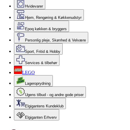
Hvidevarer
Hjem, Rengøring & Køkkenudstyr
Epoq køkken & bryggers
Personlig pleje, Skønhed & Velvære
Sport, Fritid & Hobby
Services & tilbehør
LEGO
Lageroprydning
Ugens tilbud - og andre gode priser
Elgigantens Kundeklub
Elgiganten Erhverv