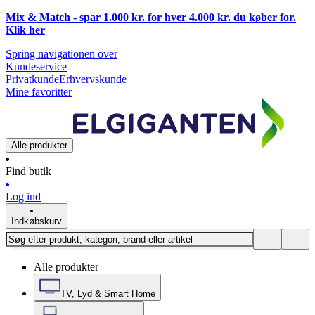
Mix & Match - spar 1.000 kr. for hver 4.000 kr. du køber for.
Klik
her
Spring navigationen over
Kundeservice
Privatkunde
Erhvervskunde
Mine favoritter
Alle produkter
Find butik
Log ind
Indkøbskurv
Alle produkter
TV, Lyd & Smart Home