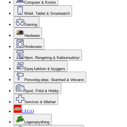
Computer & Kontor
Mobil, Tablet & Smartwatch
Gaming
Hardware
Hvidevarer
Hjem, Rengøring & Køkkenudstyr
Epoq køkken & bryggers
Personlig pleje, Skønhed & Velvære
Sport, Fritid & Hobby
Services & tilbehør
LEGO
Lageroprydning