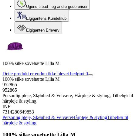
Ugens tilbud - og andre gode priser
Elgigantens Kundeklub
Elgiganten Erhverv
100% silke sovehætte Lilla M
Dette produkt er endnu ikke blevet bedømt.
0
100% silke sovehætte Lilla M
952865
952865
Personlig pleje, Skønhed & Velvære, Hårpleje & styling, Tilbehør til
hårpleje & styling
INF
7314280649853
Personlig pleje, Skønhed & Velvære
Hårpleje & styling
Tilbehør til
hårpleje & styling
100% silke sovehætte Lilla M