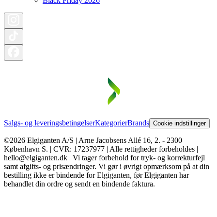
Black Friday 2026
Salgs- og leveringsbetingelser
Kategorier
Brands
Cookie indstillinger
©2026 Elgiganten A/S | Arne Jacobsens Allé 16, 2. - 2300
København S. | CVR: 17237977 | Alle rettigheder forbeholdes |
hello@elgiganten.dk | Vi tager forbehold for tryk- og korrekturfejl
samt afgifts- og prisændringer. Vi gør i øvrigt opmærksom på at din
bestilling ikke er bindende for Elgiganten, før Elgiganten har
behandlet din ordre og sendt en bindende faktura.