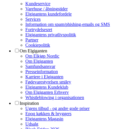
Kundeservice
Varehuse / åbningstider
Elgigantens kundefordele
Services
Information om spam/phishing-emails og SMS
Fortrydelsesret
Elgigantens privatlivspolitik
Partner
Cookiepolitik
Om Elgiganten
Om Elkjøp Nordic
Om Elgiganten
Samfundsansvar
Presseinformation
Karriere i Elgiganten
Fødevarestyrelsen smiley
Elgigantens Kundeklub
Om Elgiganten Erhverv
Whistleblowing i organisationen
Inspiration
Ugens tilbud - og andre gode priser
Epoq køkken & bryggers
Elgigantens Magasin
Udsalg