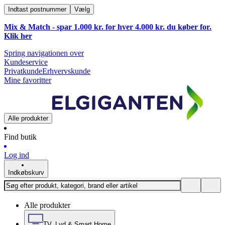
Indtast postnummer
Vælg
Mix & Match - spar 1.000 kr. for hver 4.000 kr. du køber for.
Klik
her
Spring navigationen over
Kundeservice
Privatkunde
Erhvervskunde
Mine favoritter
Alle produkter
Find butik
Log ind
Indkøbskurv
Alle produkter
TV, Lyd & Smart Home