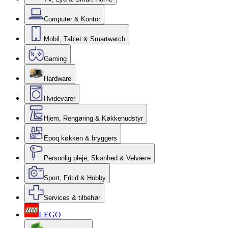
Computer & Kontor
Mobil, Tablet & Smartwatch
Gaming
Hardware
Hvidevarer
Hjem, Rengøring & Køkkenudstyr
Epoq køkken & bryggers
Personlig pleje, Skønhed & Velvære
Sport, Fritid & Hobby
Services & tilbehør
LEGO