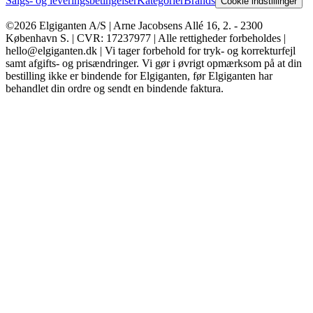
Salgs- og leveringsbetingelser
Kategorier
Brands
Cookie indstillinger
©2026 Elgiganten A/S | Arne Jacobsens Allé 16, 2. - 2300
København S. | CVR: 17237977 | Alle rettigheder forbeholdes |
hello@elgiganten.dk | Vi tager forbehold for tryk- og korrekturfejl
samt afgifts- og prisændringer. Vi gør i øvrigt opmærksom på at din
bestilling ikke er bindende for Elgiganten, før Elgiganten har
behandlet din ordre og sendt en bindende faktura.