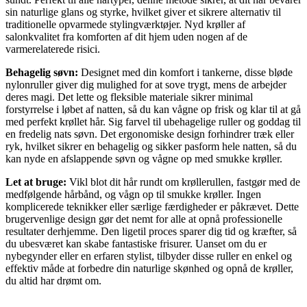
sin naturlige glans og styrke, hvilket giver et sikrere alternativ til
traditionelle opvarmede stylingværktøjer. Nyd krøller af
salonkvalitet fra komforten af dit hjem uden nogen af de
varmerelaterede risici.
Behagelig søvn:
Designet med din komfort i tankerne, disse bløde
nylonruller giver dig mulighed for at sove trygt, mens de arbejder
deres magi. Det lette og fleksible materiale sikrer minimal
forstyrrelse i løbet af natten, så du kan vågne op frisk og klar til at gå
med perfekt krøllet hår. Sig farvel til ubehagelige ruller og goddag til
en fredelig nats søvn. Det ergonomiske design forhindrer træk eller
ryk, hvilket sikrer en behagelig og sikker pasform hele natten, så du
kan nyde en afslappende søvn og vågne op med smukke krøller.
Let at bruge:
Vikl blot dit hår rundt om krøllerullen, fastgør med de
medfølgende hårbånd, og vågn op til smukke krøller. Ingen
komplicerede teknikker eller særlige færdigheder er påkrævet. Dette
brugervenlige design gør det nemt for alle at opnå professionelle
resultater derhjemme. Den ligetil proces sparer dig tid og kræfter, så
du ubesværet kan skabe fantastiske frisurer. Uanset om du er
nybegynder eller en erfaren stylist, tilbyder disse ruller en enkel og
effektiv måde at forbedre din naturlige skønhed og opnå de krøller,
du altid har drømt om.