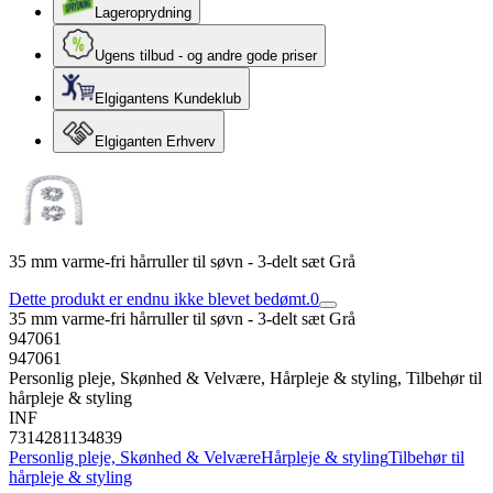
Lageroprydning
Ugens tilbud - og andre gode priser
Elgigantens Kundeklub
Elgiganten Erhverv
35 mm varme-fri hårruller til søvn - 3-delt sæt Grå
Dette produkt er endnu ikke blevet bedømt.
0
35 mm varme-fri hårruller til søvn - 3-delt sæt Grå
947061
947061
Personlig pleje, Skønhed & Velvære, Hårpleje & styling, Tilbehør til
hårpleje & styling
INF
7314281134839
Personlig pleje, Skønhed & Velvære
Hårpleje & styling
Tilbehør til
hårpleje & styling