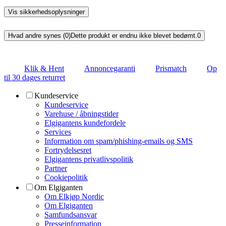
Vis sikkerhedsoplysninger
Hvad andre synes (0)
Dette produkt er endnu ikke blevet bedømt.
0
Klik & Hent
Annoncegaranti
Prismatch
Op
til 30 dages returret
Kundeservice
Kundeservice
Varehuse / åbningstider
Elgigantens kundefordele
Services
Information om spam/phishing-emails og SMS
Fortrydelsesret
Elgigantens privatlivspolitik
Partner
Cookiepolitik
Om Elgiganten
Om Elkjøp Nordic
Om Elgiganten
Samfundsansvar
Presseinformation