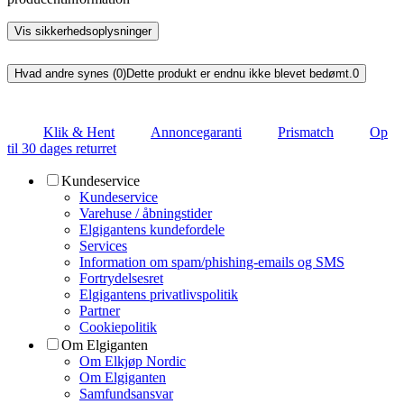
Vis sikkerhedsoplysninger
Hvad andre synes (0)
Dette produkt er endnu ikke blevet bedømt.
0
Klik & Hent
Annoncegaranti
Prismatch
Op
til 30 dages returret
Kundeservice
Kundeservice
Varehuse / åbningstider
Elgigantens kundefordele
Services
Information om spam/phishing-emails og SMS
Fortrydelsesret
Elgigantens privatlivspolitik
Partner
Cookiepolitik
Om Elgiganten
Om Elkjøp Nordic
Om Elgiganten
Samfundsansvar