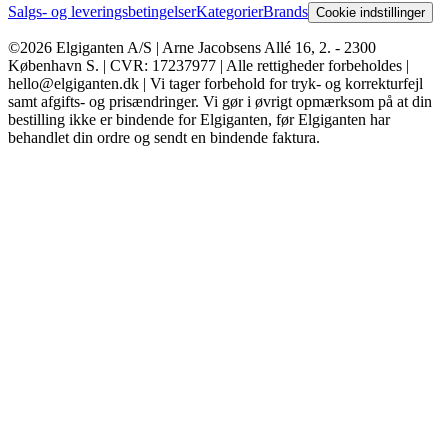
Salgs- og leveringsbetingelser
Kategorier
Brands
Cookie indstillinger
©2026 Elgiganten A/S | Arne Jacobsens Allé 16, 2. - 2300
København S. | CVR: 17237977 | Alle rettigheder forbeholdes |
hello@elgiganten.dk | Vi tager forbehold for tryk- og korrekturfejl
samt afgifts- og prisændringer. Vi gør i øvrigt opmærksom på at din
bestilling ikke er bindende for Elgiganten, før Elgiganten har
behandlet din ordre og sendt en bindende faktura.