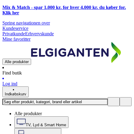
Mix & Match - spar 1.000 kr. for hver 4.000 kr. du køber for.
Klik
her
Spring navigationen over
Kundeservice
Privatkunde
Erhvervskunde
Mine favoritter
Alle produkter
Find butik
Log ind
Indkøbskurv
Alle produkter
TV, Lyd & Smart Home