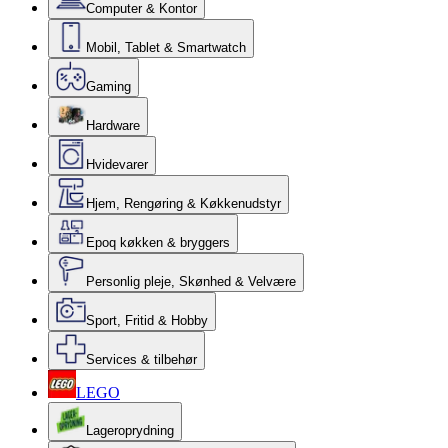
Computer & Kontor
Mobil, Tablet & Smartwatch
Gaming
Hardware
Hvidevarer
Hjem, Rengøring & Køkkenudstyr
Epoq køkken & bryggers
Personlig pleje, Skønhed & Velvære
Sport, Fritid & Hobby
Services & tilbehør
LEGO
Lageroprydning