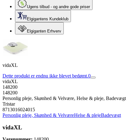
Ugens tilbud - og andre gode priser
Elgigantens Kundeklub
Elgiganten Erhverv
vidaXL
Dette produkt er endnu ikke blevet bedømt.
0
vidaXL
148200
148200
Personlig pleje, Skønhed & Velvære, Helse & pleje, Badevægt
Tristar
8713016024015
Personlig pleje, Skønhed & Velvære
Helse & pleje
Badevægt
vidaXL
Varenummer:
148200